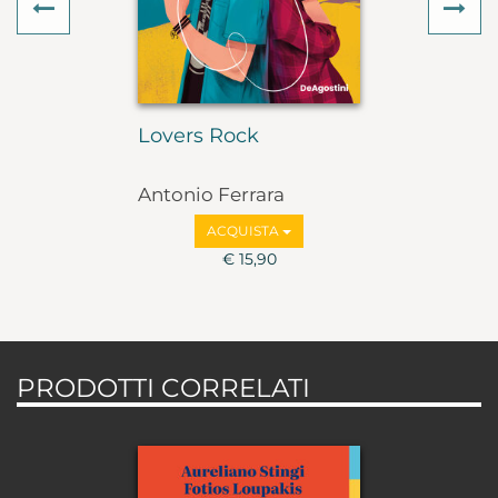
Previous
Ne
Lovers Rock
Antonio Ferrara
ACQUISTA
€ 15,90
PRODOTTI CORRELATI