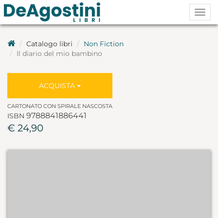
Togg
navig
Catalogo libri
Non Fiction
Il diario del mio bambino
ACQUISTA
CARTONATO CON SPIRALE NASCOSTA
9788841886441
ISBN
€ 24,90