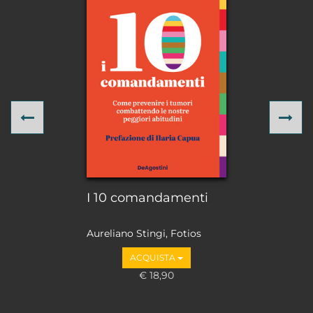
Previous
Ne
I 10 comandamenti
Aureliano Stingi, Fotios
Loupakis
ACQUISTA
€ 18,90