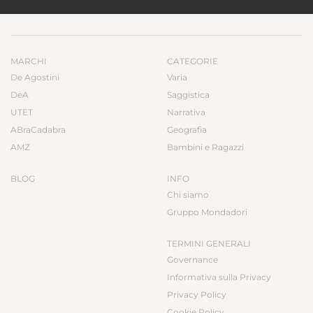
MARCHI
CATEGORIE
De Agostini
Varia
DeA
Saggistica
UTET
Narrativa
ABraCadabra
Geografia
AMZ
Bambini e Ragazzi
BLOG
INFO
Chi siamo
Gruppo Mondadori
TERMINI GENERALI
Governance
Informativa sulla Privacy
Privacy Policy
Cookie Policy