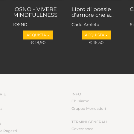
IOSNO - VIVERE
Libro di poesie
C
MINDFULLNESS
d'amore che a...
IOSNO
Carlo Amleto
S
ACQUISTA
ACQUISTA
€ 18,90
€ 16,50
RIE
INFO
Chi siamo
ca
Gruppo Mondadori
a
TERMINI GENERALI
a
Governance
e Ragazzi