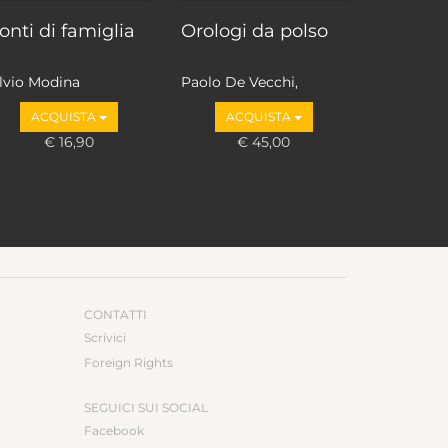
onti di famiglia
Orologi da polso
ilvio Modina
Paolo De Vecchi,
Alberto Uglietti
ACQUISTA
ACQUISTA
€ 16,90
€ 45,00
CONTATTI
Scrivici
Foreign Rights
SEGUICI SUI SOCIAL
Facebook