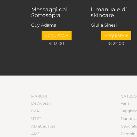
Messaggi dal
Il manuale di
Sottosopra
skincare
Guy Adams
Giulia Sinesi
ACQUISTA
ACQUISTA
€ 13,00
€ 22,00
MARCHI
CATEGO
De Agostini
Varia
DeA
Saggisti
UTET
Narrativ
ABraCadabra
Geografi
AMZ
Bambini 