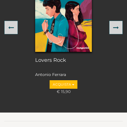
Previous
Ne
Lovers Rock
Antonio Ferrara
ACQUISTA
€ 15,90