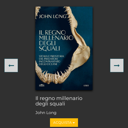
Previous
Ne
Il regno millenario
degli squali
John Long
ACQUISTA