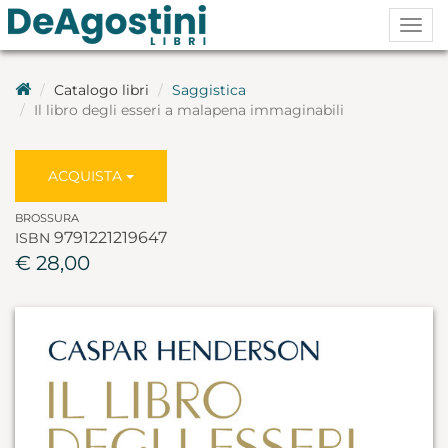
Togg
navig
Catalogo libri
Saggistica
Il libro degli esseri a malapena immaginabili
ACQUISTA
BROSSURA
9791221219647
ISBN
€ 28,00