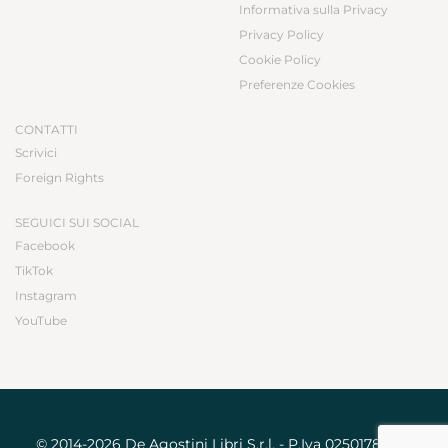
Informativa sulla Privacy
Privacy Policy
Cookie Policy
Preferenze Cookies
CONTATTI
Scrivici
Foreign Rights
SEGUICI SUI SOCIAL
Facebook
TikTok
Instagram
YouTube
© 2014-2026 De Agostini Libri S.r.l. - P.Iva 02501780031