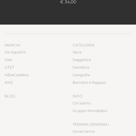
€ 34,00
MARCHI
CATEGORIE
De Agostini
Varia
DeA
Saggistica
UTET
Narrativa
ABraCadabra
Geografia
AMZ
Bambini e Ragazzi
BLOG
INFO
Chi siamo
Gruppo Mondadori
TERMINI GENERALI
Governance