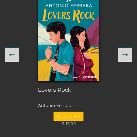
Previous
Ne
Lovers Rock
Antonio Ferrara
ACQUISTA
€ 15,90