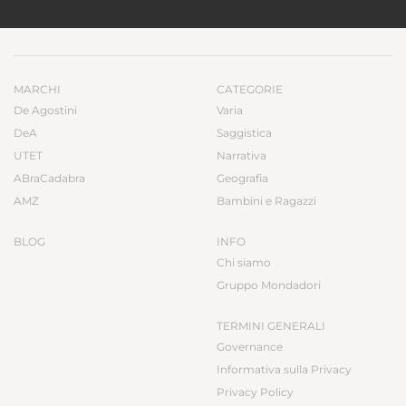
MARCHI
CATEGORIE
De Agostini
Varia
DeA
Saggistica
UTET
Narrativa
ABraCadabra
Geografia
AMZ
Bambini e Ragazzi
BLOG
INFO
Chi siamo
Gruppo Mondadori
TERMINI GENERALI
Governance
Informativa sulla Privacy
Privacy Policy