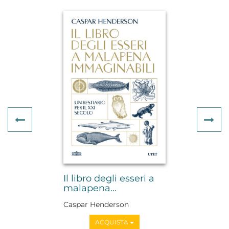
Previous
Ne
Il libro degli esseri a
malapena...
Caspar Henderson
ACQUISTA