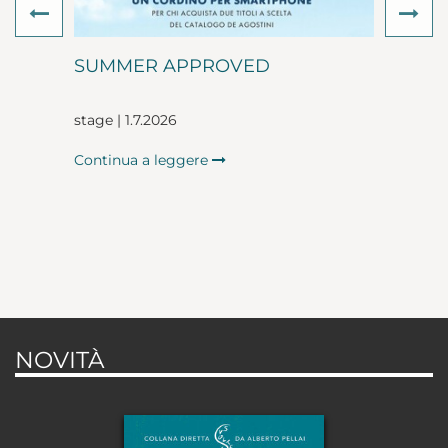
Previous
Ne
SUMMER APPROVED
stage | 1.7.2026
Continua a leggere
NOVITÀ