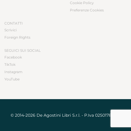
Cookie Policy
Preferenze Cookies
CONTATTI
Scrivici
Foreign Rights
SEGUICI SUI SOCIAL
Facebook
TikTok
Instagram
YouTube
© 2014-2026 De Agostini Libri S.r.l. - P.Iva 02501780031