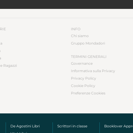
RIE
INFO
Chi siamo
ca
Gruppo Mondadori
a
TERMINI GENERALI
a
Governance
e Ragazzi
Informativa sulla Privacy
Privacy Policy
Cookie Policy
Preferenze Cookies
De Agostini Libri
Scrittori in classe
Booklover App