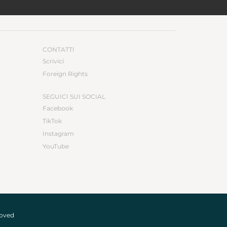
CONTATTI
Scrivici
Foreign Rights
SEGUICI SUI SOCIAL
Facebook
TikTok
Instagram
YouTube
roved