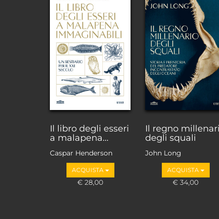
Il libro degli esseri
Il regno millenar
a malapena...
degli squali
Caspar Henderson
John Long
ACQUISTA
ACQUISTA
€ 28,00
€ 34,00