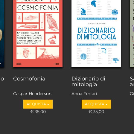
io
Cosmofonia
Dizionario di
S
mitologia
a
Caspar Henderson
Anna Ferrari
Gi
ACQUISTA
ACQUISTA
€ 35,00
€ 35,00