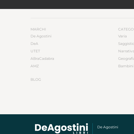
MARCHI
CATEGO
De Agostini
Varia
DeA
Saggisti
UTET
Narrativ
ABraCadabra
Geografi
AMZ
Bambini 
BLOG
De Agostini