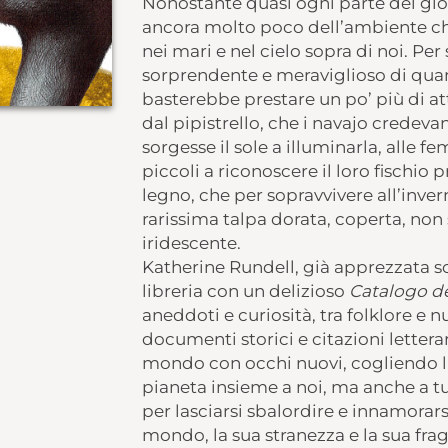
Nonostante quasi ogni parte del glo
ancora molto poco dell’ambiente che c
nei mari e nel cielo sopra di noi. Pe
sorprendente e meraviglioso di q
basterebbe prestare un po’ più di at
dal pipistrello, che i navajo credev
sorgesse il sole a illuminarla, alle 
piccoli a riconoscere il loro fischio 
legno, che per sopravvivere all’invern
rarissima talpa dorata, coperta, non 
iridescente.
Katherine Rundell, già apprezzata scri
libreria con un delizioso
Catalogo de
aneddoti e curiosità, tra folklore e 
documenti storici e citazioni letterar
mondo con occhi nuovi, cogliendo la
pianeta insieme a noi, ma anche a t
per lasciarsi sbalordire e innamorarsi
mondo, la sua stranezza e la sua fragi