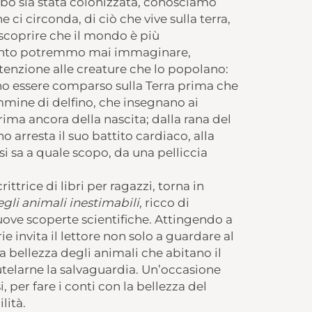
bo sia stata colonizzata, conosciamo
i circonda, di ciò che vive sulla terra,
r scoprire che il mondo è più
uanto potremmo mai immaginare,
tenzione alle creature che lo popolano:
ano essere comparso sulla Terra prima che
femmine di delfino, che insegnano ai
prima ancora della nascita; dalla rana del
o arresta il suo battito cardiaco, alla
si sa a quale scopo, da una pelliccia
ttrice di libri per ragazzi, torna in
gli animali inestimabili
, ricco di
nuove scoperte scientifiche. Attingendo a
ie invita il lettore non solo a guardare al
 bellezza degli animali che abitano il
utelarne la salvaguardia. Un’occasione
, per fare i conti con la bellezza del
lità.