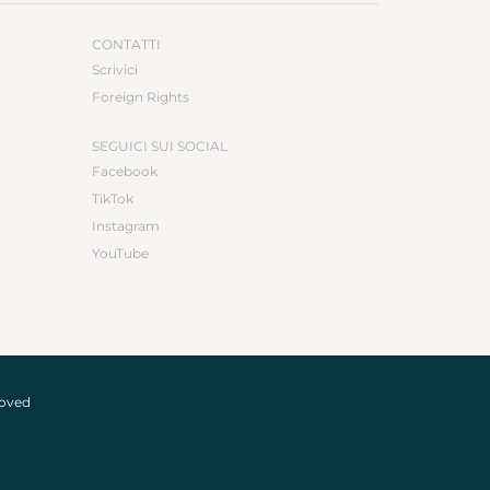
CONTATTI
Scrivici
Foreign Rights
SEGUICI SUI SOCIAL
Facebook
TikTok
Instagram
YouTube
roved