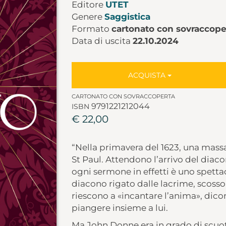
Editore
UTET
Genere
Saggistica
Formato
cartonato con sovraccope
Data di uscita
22.10.2024
ACQUISTA
CARTONATO CON SOVRACCOPERTA
9791221212044
ISBN
€ 22,00
“Nella primavera del 1623, una massa 
St Paul. Attendono l’arrivo del dia
ogni sermone in effetti è uno spettac
diacono rigato dalle lacrime, scosso 
riescono a «incantare l’anima», dico
piangere insieme a lui.
Ma John Donne era in grado di scuo