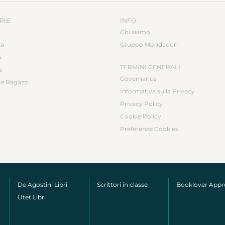
RIE
INFO
Chi siamo
ca
Gruppo Mondadori
a
TERMINI GENERALI
a
Governance
e Ragazzi
Informativa sulla Privacy
Privacy Policy
Cookie Policy
Preferenze Cookies
De Agostini Libri
Scrittori in classe
Booklover App
Utet Libri