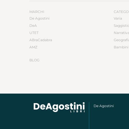
MARCHI
CATEGO
De Agostini
Varia
DeA
Saggisti
UTET
Narrativ
ABraCadabra
Geografi
AMZ
Bambini 
BLOG
De Agostini