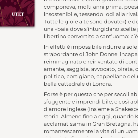
componeva, molti anni prima, poesi
insostenibile, tessendo lodi alla riva
Tutte le gioie a te sono dovute») e
una «baia dove s’inturgidano scelte p
libertino convertito a sant’uomo: c’è
In effetti è impossibile ridurre a s
strabordante di John Donne: incapace
reimmaginato e reinventato di conti
amante, saggista, avvocato, pirata, d
politico, cortigiano, cappellano del 
bella cattedrale di Londra.
Forse è per questo che per secoli 
sfuggente e imprendi bile, e così a
d’amore inglese (insieme a Shakespea
storia. Almeno fino a oggi, quando K
acclamatissima in Gran Bretagna, ha
romanzescamente la vita di un uomo p