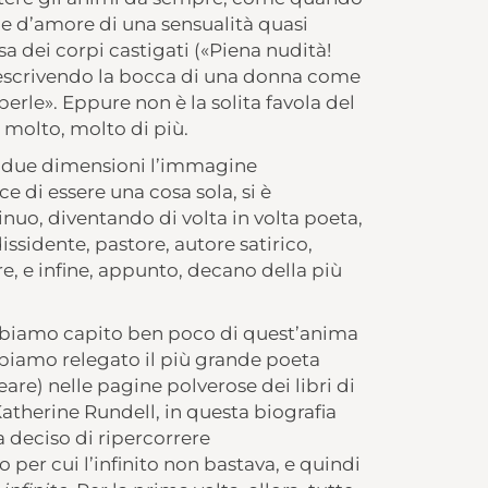
e d’amore di una sensualità quasi
lsa dei corpi castigati («Piena nudità!
 descrivendo la bocca di una donna come
erle». Eppure non è la solita favola del
 molto, molto di più.
ole due dimensioni l’immagine
 di essere una cosa sola, si è
nuo, diventando di volta in volta poeta,
issidente, pastore, autore satirico,
re, e infine, appunto, decano della più
abbiamo capito ben poco di quest’anima
bbiamo relegato il più grande poeta
re) nelle pagine polverose dei libri di
atherine Rundell, in questa biografia
 deciso di ripercorrere
er cui l’infinito non bastava, e quindi