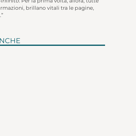
infinito.
Per la prima volta, allora, tutte
rmazioni, brillano vitali tra le pagine,
.”
ANCHE