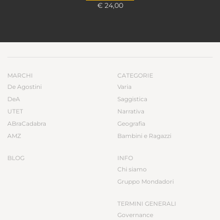
€ 24,00
MARCHI
CATEGORIE
De Agostini
Varia
DeA
Saggistica
UTET
Narrativa
ABraCadabra
Geografia
AMZ
Bambini e Ragazzi
BLOG
INFO
Chi siamo
Gruppo Mondadori
TERMINI GENERALI
Governance