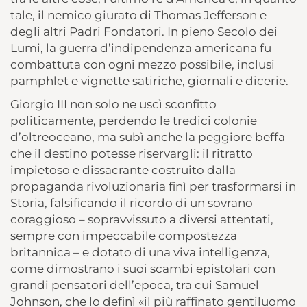
tale, il nemico giurato di Thomas Jefferson e
degli altri Padri Fondatori. In pieno Secolo dei
Lumi, la guerra d’indipendenza americana fu
combattuta con ogni mezzo possibile, inclusi
pamphlet e vignette satiriche, giornali e dicerie.
Giorgio III non solo ne uscì sconfitto
politicamente, perdendo le tredici colonie
d’oltreoceano, ma subì anche la peggiore beffa
che il destino potesse riservargli: il ritratto
impietoso e dissacrante costruito dalla
propaganda rivoluzionaria finì per trasformarsi in
Storia, falsificando il ricordo di un sovrano
coraggioso – sopravvissuto a diversi attentati,
sempre con impeccabile compostezza
britannica – e dotato di una viva intelligenza,
come dimostrano i suoi scambi epistolari con
grandi pensatori dell’epoca, tra cui Samuel
Johnson, che lo definì «il più raffinato gentiluomo