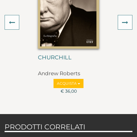
Previous
Ne
CHURCHILL
Andrew Roberts
ACQUISTA
€ 36,00
PRODOTTI CORRELATI