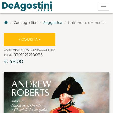
Togg
navig
Catalogo libri
Saggistica
L'ultimo re d'America
ACQUISTA
CARTONATO CON SOVRACCOPERTA
9791221210095
ISBN
€ 48,00