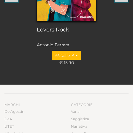
Lovers Rock
Antonio Ferrara
ACQUISTA
€ 15,90
MARCHI
CATEGORIE
De Agostini
Varia
DeA
Saggistica
UTET
Narrativa