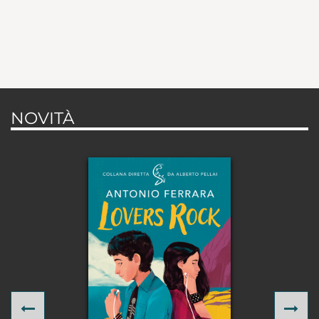
NOVITÀ
Previous
Ne