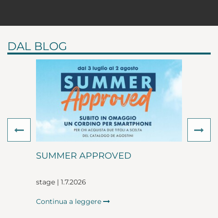
DAL BLOG
Previous
Ne
SUMMER APPROVED
stage | 1.7.2026
Continua a leggere