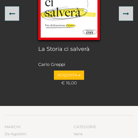
Previous
Ne
La Storia ci salverà
Carlo Greppi
ACQUISTA
€ 16,00
MARCHI
CATEGORIE
De Agostini
Varia