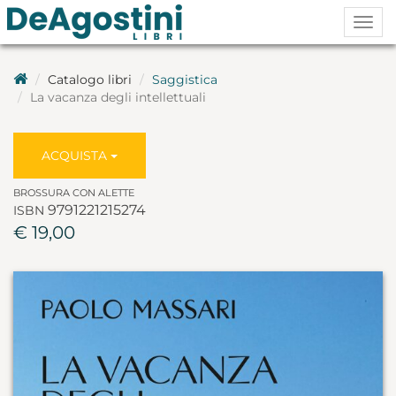
Togg
navig
Catalogo libri
Saggistica
La vacanza degli intellettuali
ACQUISTA
BROSSURA CON ALETTE
9791221215274
ISBN
€ 19,00