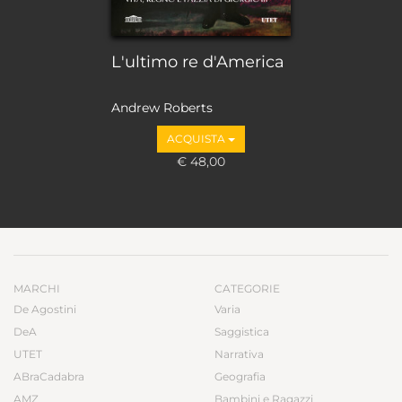
L'ultimo re d'America
Andrew Roberts
ACQUISTA
€ 48,00
MARCHI
CATEGORIE
De Agostini
Varia
DeA
Saggistica
UTET
Narrativa
ABraCadabra
Geografia
AMZ
Bambini e Ragazzi