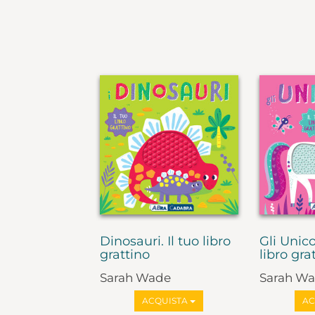
Dinosauri. Il tuo libro
Gli Unico
grattino
libro gra
Sarah Wade
Sarah W
ACQUISTA
AC