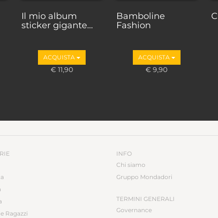
Il mio album
Bamboline
C
sticker gigante...
Fashion
ACQUISTA
ACQUISTA
€ 11,90
€ 9,90
RIE
INFO
Chi siamo
ca
Gruppo Mondadori
a
TERMINI GENERALI
a
Governance
e Ragazzi