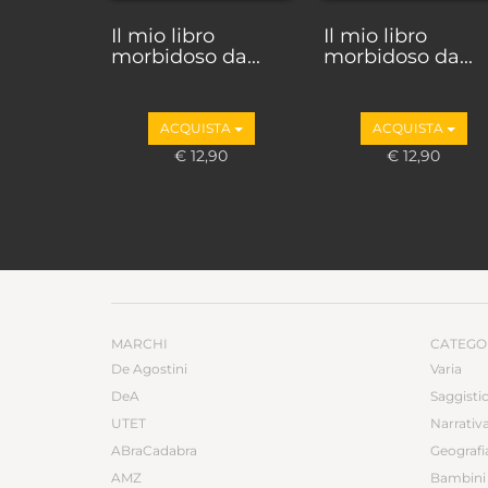
Il mio libro
Il mio libro
morbidoso da...
morbidoso da...
ACQUISTA
ACQUISTA
€ 12,90
€ 12,90
MARCHI
CATEGO
De Agostini
Varia
DeA
Saggisti
UTET
Narrativ
ABraCadabra
Geografi
AMZ
Bambini 