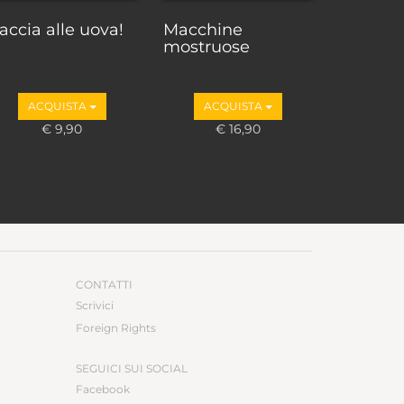
accia alle uova!
Macchine
mostruose
ACQUISTA
ACQUISTA
€ 9,90
€ 16,90
CONTATTI
Scrivici
Foreign Rights
SEGUICI SUI SOCIAL
Facebook