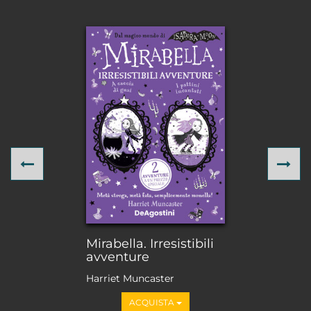
Previous
Ne
Mirabella. Irresistibili
avventure
Harriet Muncaster
ACQUISTA