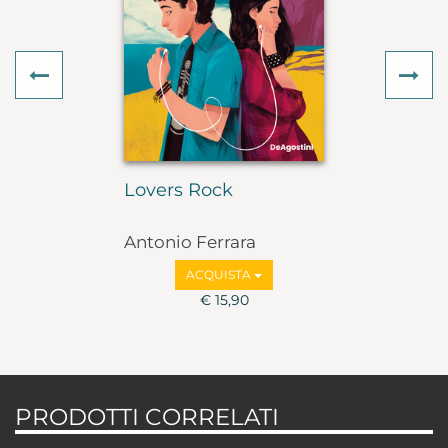
Previous
Ne
Lovers Rock
Antonio Ferrara
ACQUISTA
€ 15,90
PRODOTTI CORRELATI