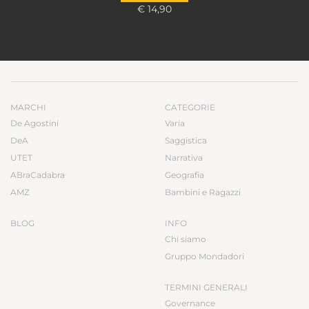
€ 14,90
MARCHI
CATEGORIE
De Agostini
Varia
DeA
Saggistica
UTET
Narrativa
ABraCadabra
Geografia
AMZ
Bambini e Ragazzi
BLOG
INFO
Chi siamo
Gruppo Mondadori
TERMINI GENERALI
Governance