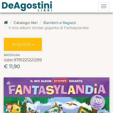
Togg
navig
Catalogo libri
Bambini e Ragazzi
Il mio album sticker gigante di Fantasylandia
ACQUISTA
BROSSURA
9791221221299
ISBN
€ 11,90