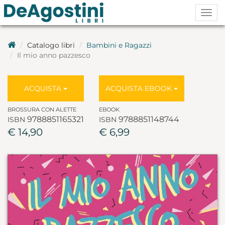
Togg
navig
Catalogo libri
Bambini e Ragazzi
Il mio anno pazzesco
ACQUISTA
ACQUISTA EBOOK
BROSSURA CON ALETTE
EBOOK
9788851165321
9788851148744
ISBN
ISBN
€ 14,90
€ 6,99