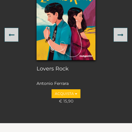
Previous
Ne
Lovers Rock
Antonio Ferrara
ACQUISTA
€ 15,90