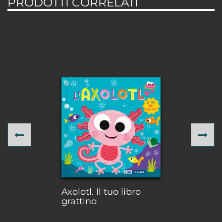
PRODOTTI CORRELATI
Previous
Ne
Axolotl. Il tuo libro
grattino