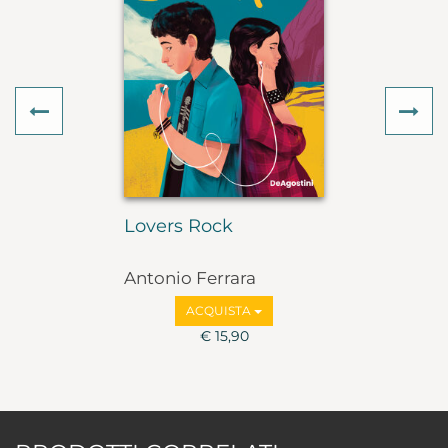
Previous
Ne
Lovers Rock
Antonio Ferrara
ACQUISTA
€ 15,90