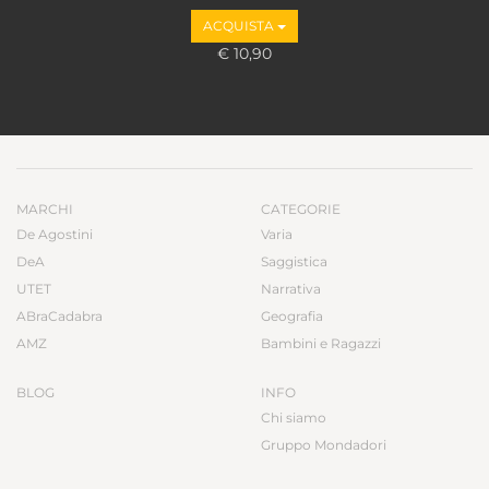
ACQUISTA
€ 10,90
MARCHI
CATEGORIE
De Agostini
Varia
DeA
Saggistica
UTET
Narrativa
ABraCadabra
Geografia
AMZ
Bambini e Ragazzi
BLOG
INFO
Chi siamo
Gruppo Mondadori