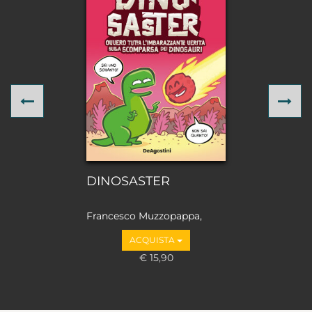
Previous
Ne
DINOSASTER
Francesco Muzzopappa,
Daw
ACQUISTA
€ 15,90