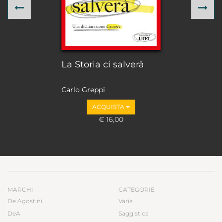
Previous
Ne
La Storia ci salverà
Carlo Greppi
ACQUISTA
€ 16,00
MARCHI
CATEGORIE
De Agostini
Varia
DeA
Saggistica