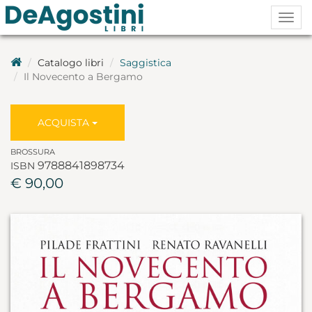
Togg
navig
Catalogo libri
Saggistica
Il Novecento a Bergamo
ACQUISTA
BROSSURA
9788841898734
ISBN
€ 90,00