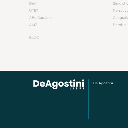
DeA
Saggisti
UTET
Narrativ
ABraCadabra
Geografi
AMZ
Bambini 
BLOG
De Agostini