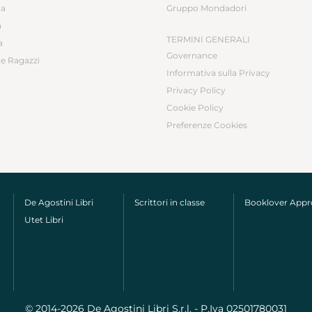
ca
Gruppo Mondadori
a
TERMINI GENERALI
a
Governance
e Ragazzi
Informativa sulla Privacy
Privacy Policy
Cookie Policy
Preferenze Cookies
De Agostini Libri
Scrittori in classe
Booklover App
Utet Libri
© 2014-2026 De Agostini Libri S.r.l. - P.Iva 02501780031