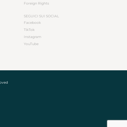
Foreign Rights
SEGUICI SUI SOCIAL
Facebook
TikTok
Instagram
YouTube
roved