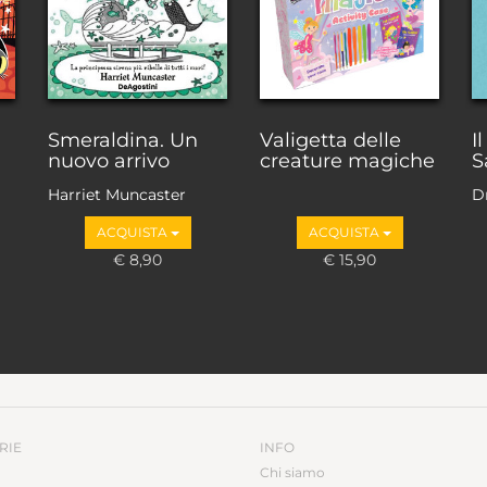
Smeraldina. Un
Valigetta delle
I
nuovo arrivo
creature magiche
S
Harriet Muncaster
D
ACQUISTA
ACQUISTA
€ 8,90
€ 15,90
RIE
INFO
Chi siamo