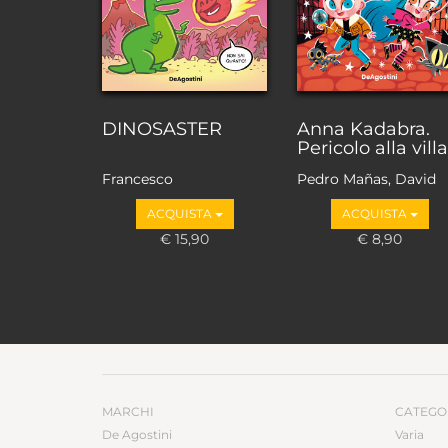
DINOSASTER
Anna Kadabra.
Pericolo alla villa
Francesco
Pedro Mañas, David
Muzzopappa, Daw
Sierra Listón
ACQUISTA
ACQUISTA
€ 15,90
€ 8,90
MARCHI
CATEGO
De Agostini
Varia