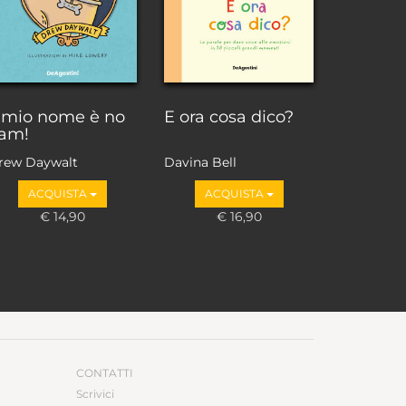
l mio nome è no
E ora cosa dico?
am!
rew Daywalt
Davina Bell
ACQUISTA
ACQUISTA
€ 14,90
€ 16,90
CONTATTI
Scrivici