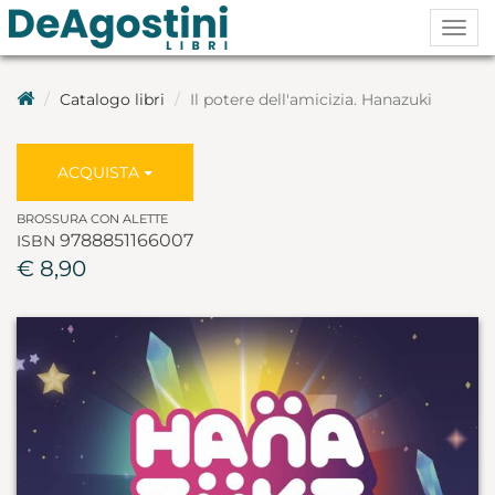
Togg
navig
Catalogo libri
Il potere dell'amicizia. Hanazuki
ACQUISTA
BROSSURA CON ALETTE
9788851166007
ISBN
€ 8,90