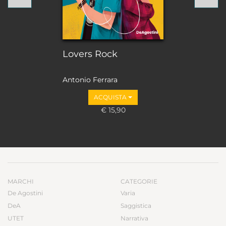
Lovers Rock
Antonio Ferrara
ACQUISTA
€ 15,90
MARCHI
CATEGORIE
De Agostini
Varia
DeA
Saggistica
UTET
Narrativa