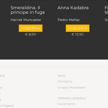
Smeraldina. Il
Anna Kadabra
F
principe in fuga
t
Harriet Muncaster
Pedro Mañas
V
ACQUISTA
ACQUISTA
€ 8,90
€ 13,90
RIE
INFO
Chi siamo
ca
Gruppo Mondadori
a
TERMINI GENERALI
a
Governance
e Ragazzi