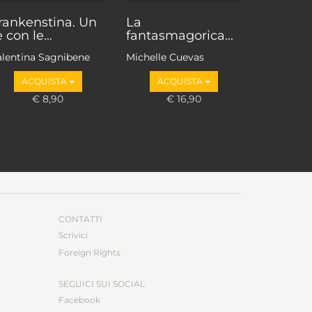
rankenstina. Un
La
è con le...
fantasmagorica...
alentina Sagnibene
Michelle Cuevas
ACQUISTA
ACQUISTA
€ 8,90
€ 16,90
CONTATTI
Scrivici
Foreign Rights
SEGUICI SUI SOCIAL
Facebook