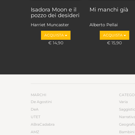
Isadora Moon e il
Mi manchi già
pozzo dei desideri
Harriet Muncaster
Alberto Pellai
ACQUISTA
ACQUISTA
€ 14,90
€ 15,90
MARCHI
CATEGO
De Agostini
Varia
DeA
Saggisti
UTET
Narrativ
ABraCadabra
Geografi
AMZ
Bambini 