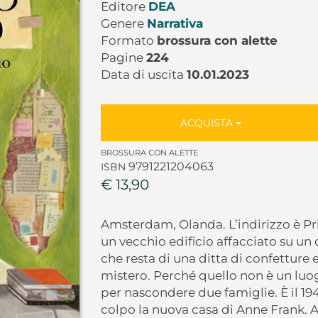
Editore
DEA
Genere
Narrativa
Formato
brossura con alette
Pagine
224
Data di uscita
10.01.2023
ACQUISTA
BROSSURA CON ALETTE
9791221204063
ISBN
€ 13,90
Amsterdam, Olanda. L’indirizzo è Pr
un vecchio edificio affacciato su un
che resta di una ditta di confetture 
mistero. Perché quello non è un luog
per nascondere due famiglie. È il 194
colpo la nuova casa di Anne Frank. A