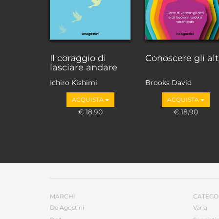
Il coraggio di
Conoscere gli alt
lasciare andare
Ichiro Kishimi
Brooks David
ACQUISTA
ACQUISTA
€ 18,90
€ 18,90
MARCHI
CATEGO
De Agostini
Varia