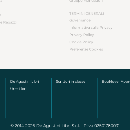
ca
Gruppo Mondadori
a
TERMINI GENERALI
a
Governance
e Ragazzi
Informativa sulla Privacy
Privacy Policy
Cookie Policy
Preferenze Cookies
De Agostini Libri
Scrittori in classe
Booklover App
Utet Libri
© 2014-2026 De Agostini Libri S.r.l. - P.Iva 02501780031