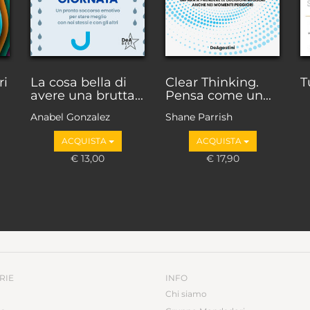
ri
La cosa bella di
Clear Thinking.
T
avere una brutta...
Pensa come un...
Anabel Gonzalez
Shane Parrish
ACQUISTA
ACQUISTA
€ 13,00
€ 17,90
RIE
INFO
Chi siamo