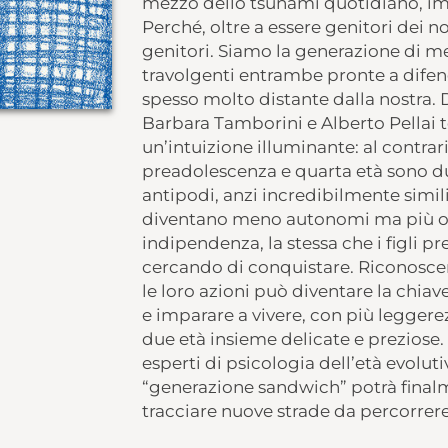
mezzo dello tsunami quotidiano, imp
Perché, oltre a essere genitori dei nos
genitori. Siamo la generazione di mez
travolgenti entrambe pronte a difen
spesso molto distante dalla nostra. D
Barbara Tamborini e Alberto Pellai 
un’intuizione illuminante: al contrar
preadolescenza e quarta età sono due 
antipodi, anzi incredibilmente simili
diventano meno autonomi ma più osti
indipendenza, la stessa che i figli 
cercando di conquistare. Riconoscer
le loro azioni può diventare la chiav
e imparare a vivere, con più leggerezz
due età insieme delicate e preziose. 
esperti di psicologia dell’età evolutiv
“generazione sandwich” potrà finalm
tracciare nuove strade da percorrer