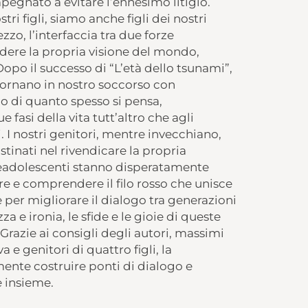
egnato a evitare l’ennesimo litigio.
tri figli, siamo anche figli dei nostri
zo, l’interfaccia tra due forze
dere la propria visione del mondo,
opo il successo di “L’età dello tsunami”,
tornano in nostro soccorso con
io di quanto spesso si pensa,
fasi della vita tutt’altro che agli
. I nostri genitori, mentre invecchiano,
nati nel rivendicare la propria
preadolescenti stanno disperatamente
e e comprendere il filo rosso che unisce
e per migliorare il dialogo tra generazioni
a e ironia, le sfide e le gioie di queste
Grazie ai consigli degli autori, massimi
a e genitori di quattro figli, la
ente costruire ponti di dialogo e
e insieme.