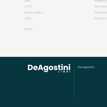
DeA
Saggisti
UTET
Narrativ
ABraCadabra
Geografi
AMZ
Bambini 
BLOG
De Agostini