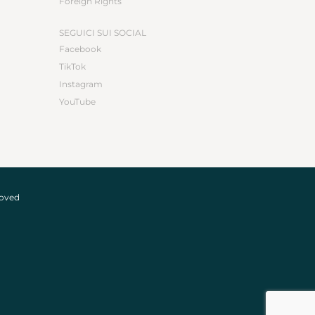
Foreign Rights
SEGUICI SUI SOCIAL
Facebook
TikTok
Instagram
YouTube
roved