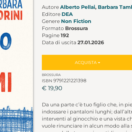
Autore
Alberto Pellai
,
Barbara Tamb
Editore
DEA
Genere
Non Fiction
Formato
Brossura
Pagine
192
Data di uscita
27.01.2026
ACQUISTA
BROSSURA
9791221221398
ISBN
€ 19,90
Da una parte c’è tuo figlio che, in p
indossare i pantaloni lunghi; dall’al
interventi al ginocchio e una vista 
vuole rinunciare in alcun modo alla s