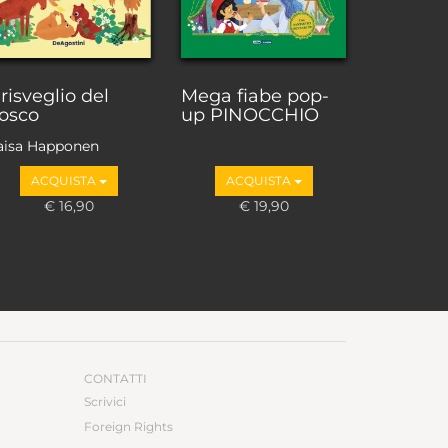
l risveglio del
Mega fiabe pop-
osco
up PINOCCHIO
aisa Happonen
ACQUISTA
ACQUISTA
€ 16,90
€ 19,90
CONTATTI
Scrivici
Foreign Rights