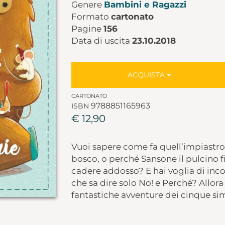
Genere
Bambini e Ragazzi
Formato
cartonato
Pagine
156
Data di uscita
23.10.2018
ACQUISTA
CARTONATO
9788851165963
ISBN
€ 12,90
Vuoi sapere come fa quell’impiastro 
bosco, o perché Sansone il pulcino fif
cadere addosso? E hai voglia di incon
che sa dire solo No! e Perché? Allora 
fantastiche avventure dei cinque sim