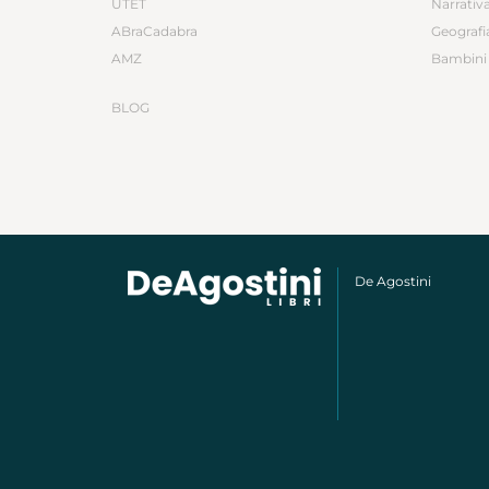
UTET
Narrativ
ABraCadabra
Geografi
AMZ
Bambini 
BLOG
De Agostini