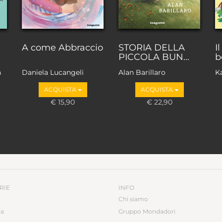
A come Abbraccio
STORIA DELLA
I
PICCOLA BUN...
b
n
Daniela Lucangeli
Alan Barillaro
K
ACQUISTA
ACQUISTA
€ 15,90
€ 22,90
RIE
INFO
Chi siamo
ca
Gruppo Mondadori