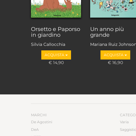
Orsetto e Paporso
Un anno più
in giardino
grande
Silvia Callocchia
Mariana Ruiz Johnso
ACQUISTA
ACQUISTA
€ 14,90
€ 16,90
MARCHI
CATEGO
De Agostini
Varia
DeA
Saggisti