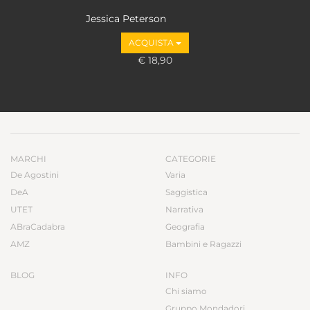
Jessica Peterson
ACQUISTA
€ 18,90
MARCHI
CATEGORIE
De Agostini
Varia
DeA
Saggistica
UTET
Narrativa
ABraCadabra
Geografia
AMZ
Bambini e Ragazzi
BLOG
INFO
Chi siamo
Gruppo Mondadori