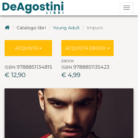
Togg
navig
Catalogo libri
Young Adult
Impuro
ACQUISTA
ACQUISTA EBOOK
EBOOK
9788851134815
9788851135423
ISBN
ISBN
€ 12,90
€ 4,99