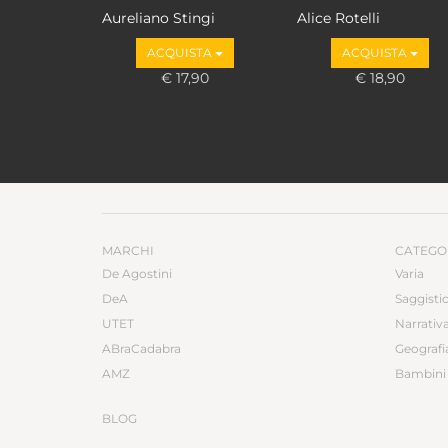
Aureliano Stingi
Alice Rotelli
ACQUISTA
ACQUISTA
€ 17,90
€ 18,90
MARCHI
CATEGO
De Agostini
Varia
DeA
Saggisti
UTET
Narrativ
ABraCadabra
Geografi
AMZ
Bambini 
BLOG