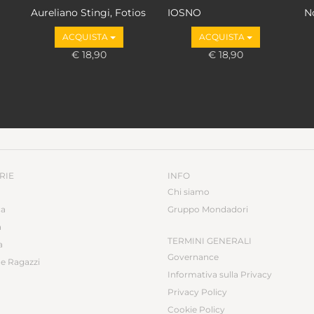
Aureliano Stingi, Fotios
IOSNO
N
Loupakis
S
ACQUISTA
ACQUISTA
€ 18,90
€ 18,90
RIE
INFO
Chi siamo
ca
Gruppo Mondadori
a
TERMINI GENERALI
a
Governance
e Ragazzi
Informativa sulla Privacy
Privacy Policy
Cookie Policy