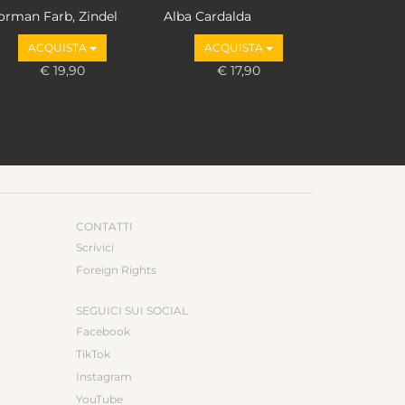
orman Farb, Zindel
Alba Cardalda
egal
ACQUISTA
ACQUISTA
€ 19,90
€ 17,90
CONTATTI
Scrivici
Foreign Rights
SEGUICI SUI SOCIAL
Facebook
TikTok
Instagram
YouTube