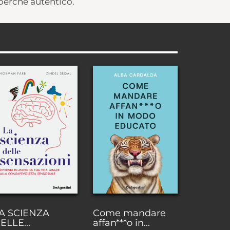
 perché autentico.
A SCIENZA
Come mandare
ELLE...
affan***o in...