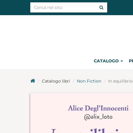
CATALOGO
P
Catalogo libri
Non Fiction
In equilibri