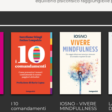
equilibrio psicofisico raggiungibile
I 10
IOSNO - VIVERE
L
comandamenti
MINDFULLNESS
D