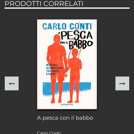
PRODOTTI CORRELATI
Previous
Ne
A pesca con il babbo
Carlo Conti