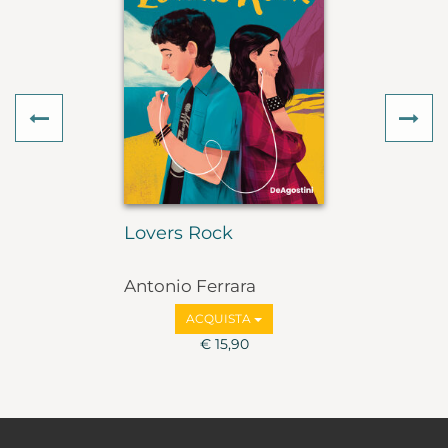
Previous
Ne
Lovers Rock
Antonio Ferrara
ACQUISTA
€ 15,90