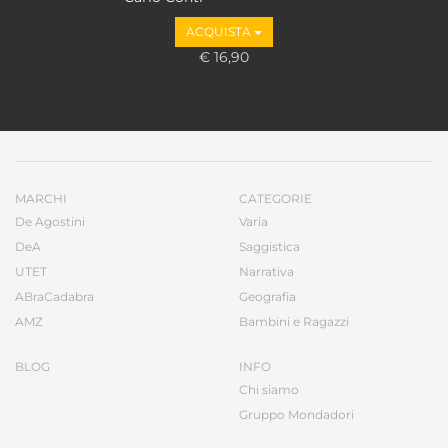
ACQUISTA
€ 16,90
MARCHI
CATEGORIE
De Agostini
Varia
DeA
Saggistica
UTET
Narrativa
ABraCadabra
Geografia
AMZ
Bambini e Ragazzi
BLOG
INFO
Chi siamo
Gruppo Mondadori