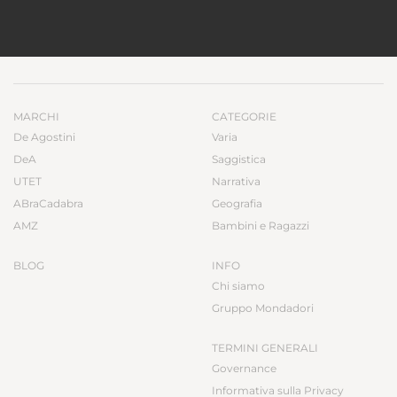
MARCHI
CATEGORIE
De Agostini
Varia
DeA
Saggistica
UTET
Narrativa
ABraCadabra
Geografia
AMZ
Bambini e Ragazzi
BLOG
INFO
Chi siamo
Gruppo Mondadori
TERMINI GENERALI
Governance
Informativa sulla Privacy