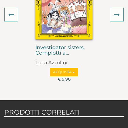
Previous
Ne
Investigator sisters.
Complotti a...
Luca Azzolini
ACQUISTA
€ 9,90
PRODOTTI CORRELATI