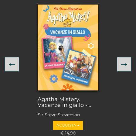
Previous
Ne
Agatha Mistery.
Vacanze in giallo -...
Sir Steve Stevenson
ACQUISTA
€ 14,90