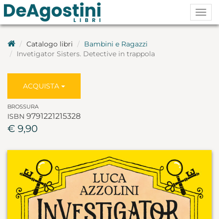
Togg
navig
Catalogo libri
Bambini e Ragazzi
Invetigator Sisters. Detective in trappola
ACQUISTA
BROSSURA
9791221215328
ISBN
€ 9,90