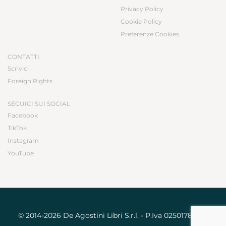
Privacy Policy
Cookie Policy
Preferenze Cookies
CONTATTI
Scrivici
Foreign Rights
SEGUICI SUI SOCIAL
Facebook
TikTok
Instagram
YouTube
© 2014-2026 De Agostini Libri S.r.l. - P.Iva 02501780031