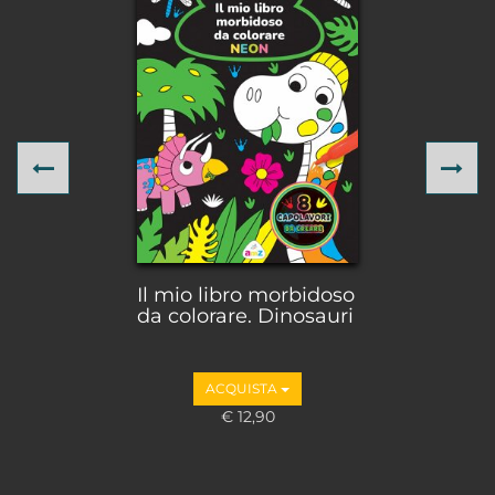
Previous
Ne
Il mio libro morbidoso
da colorare. Dinosauri
ACQUISTA
€ 12,90