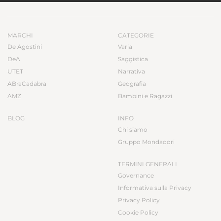
MARCHI
CATEGORIE
De Agostini
Varia
DeA
Saggistica
UTET
Narrativa
ABraCadabra
Geografia
AMZ
Bambini e Ragazzi
BLOG
INFO
Chi siamo
Gruppo Mondadori
TERMINI GENERALI
Governance
Informativa sulla Privacy
Privacy Policy
Cookie Policy