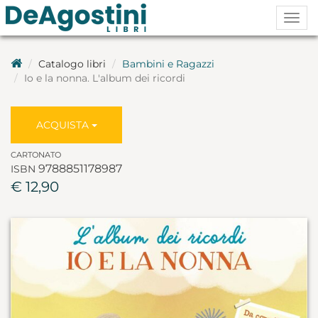
Togg
navig
Catalogo libri
Bambini e Ragazzi
Io e la nonna. L'album dei ricordi
ACQUISTA
CARTONATO
9788851178987
ISBN
€ 12,90