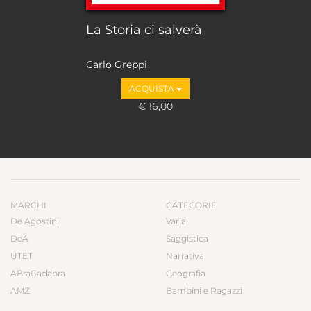
La Storia ci salverà
Carlo Greppi
ACQUISTA
€ 16,00
MARCHI
CATEGORIE
De Agostini
Varia
DeA
Saggistica
UTET
Narrativa
ABraCadabra
Geografia
AMZ
Bambini e Ragazzi