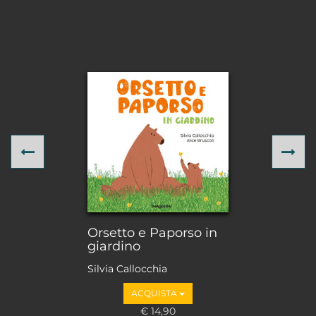
Previous
Ne
Orsetto e Paporso in
giardino
Silvia Callocchia
ACQUISTA
€ 14,90