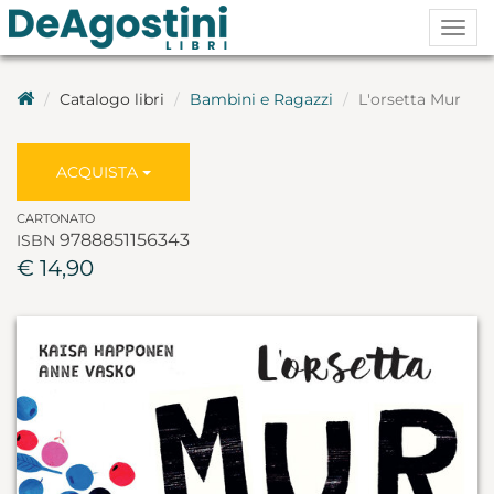
Togg
navig
Catalogo libri
Bambini e Ragazzi
L'orsetta Mur
ACQUISTA
CARTONATO
9788851156343
ISBN
€ 14,90