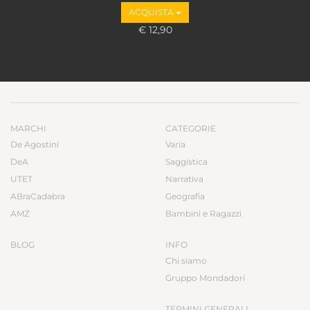
ACQUISTA
€ 12,90
MARCHI
CATEGORIE
De Agostini
Varia
DeA
Saggistica
UTET
Narrativa
ABraCadabra
Geografia
AMZ
Bambini e Ragazzi
BLOG
INFO
Chi siamo
Gruppo Mondadori
TERMINI GENERALI