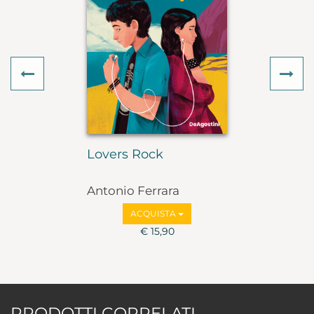
Previous
Ne
Lovers Rock
Antonio Ferrara
ACQUISTA
€ 15,90
PRODOTTI CORRELATI