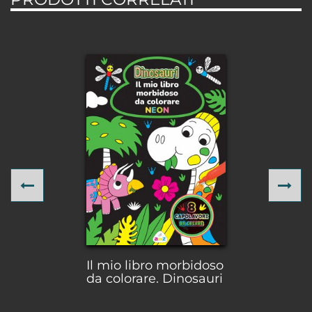
Previous
Ne
Il mio libro morbidoso
da colorare. Dinosauri