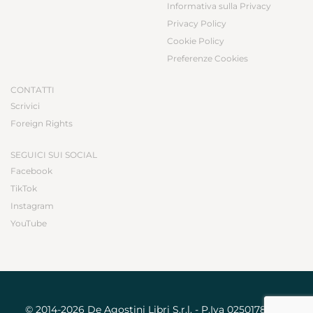
Informativa sulla Privacy
Privacy Policy
Cookie Policy
Preferenze Cookies
CONTATTI
Scrivici
Foreign Rights
SEGUICI SUI SOCIAL
Facebook
TikTok
Instagram
YouTube
© 2014-2026 De Agostini Libri S.r.l. - P.Iva 02501780031