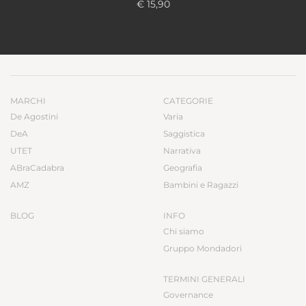
€ 15,90
MARCHI
CATEGORIE
De Agostini
Varia
DeA
Saggistica
UTET
Narrativa
ABraCadabra
Geografia
AMZ
Bambini e Ragazzi
BLOG
INFO
Chi siamo
Gruppo Mondadori
TERMINI GENERALI
Governance