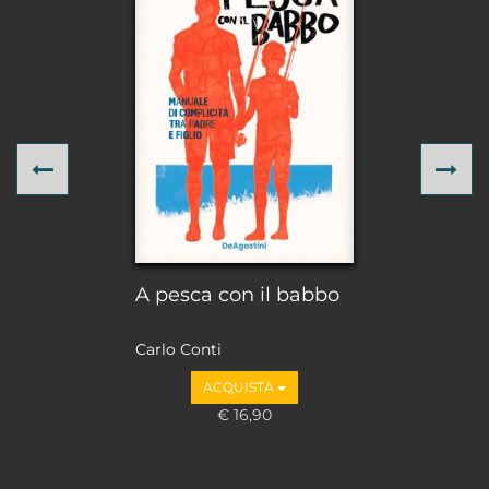
Previous
Ne
A pesca con il babbo
Carlo Conti
ACQUISTA
€ 16,90