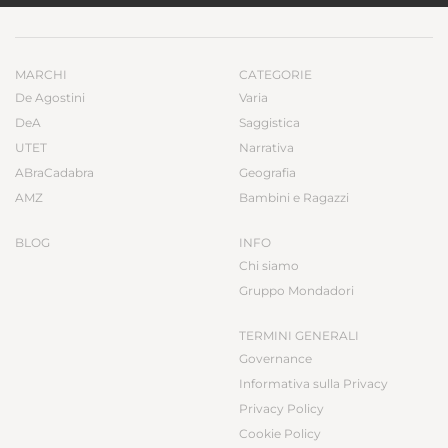
MARCHI
CATEGORIE
De Agostini
Varia
DeA
Saggistica
UTET
Narrativa
ABraCadabra
Geografia
AMZ
Bambini e Ragazzi
BLOG
INFO
Chi siamo
Gruppo Mondadori
TERMINI GENERALI
Governance
Informativa sulla Privacy
Privacy Policy
Cookie Policy