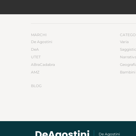
MARCHI
CATEGO
De Agostini
Varia
DeA
Saggisti
UTET
Narrativ
ABraCadabra
Geografi
AMZ
Bambini 
BLOG
De Agostini