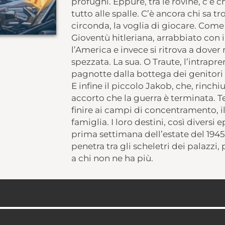
profughi. Eppure, tra le rovine, c’è c
tutto alle spalle. C’è ancora chi sa t
circonda, la voglia di giocare. Come
Gioventù hitleriana, arrabbiato con 
l’America e invece si ritrova a dover
spezzata. La sua. O Traute, l’intrapre
pagnotte dalla bottega dei genitori 
E infine il piccolo Jakob, che, rinch
accorto che la guerra è terminata. T
finire ai campi di concentramento, i
famiglia. I loro destini, così diversi 
prima settimana dell’estate del 1945
penetra tra gli scheletri dei palazzi
a chi non ne ha più.