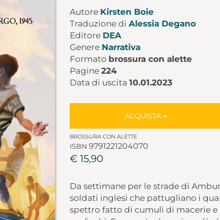
Autore
Kirsten Boie
Traduzione di
Alessia Degano
Editore
DEA
Genere
Narrativa
Formato
brossura con alette
Pagine
224
Data di uscita
10.01.2023
ACQUISTA
BROSSURA CON ALETTE
9791221204070
ISBN
€ 15,90
Da settimane per le strade di Ambur
soldati inglesi che pattugliano i quart
spettro fatto di cumuli di macerie e