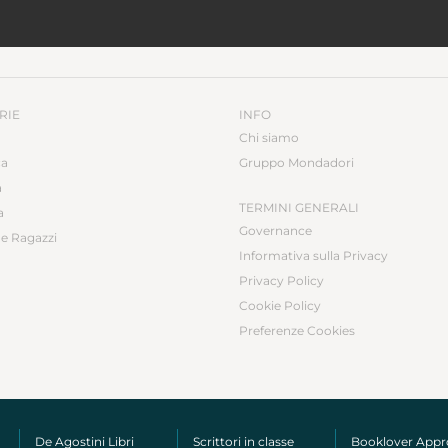
RIE
INFO
Chi siamo
ca
Gruppo Mondadori
a
TERMINI GENERALI
a
Governance
e Ragazzi
Informativa sulla Privacy
Privacy Policy
Cookie Policy
Preferenze Cookies
De Agostini Libri
Scrittori in classe
Booklover App