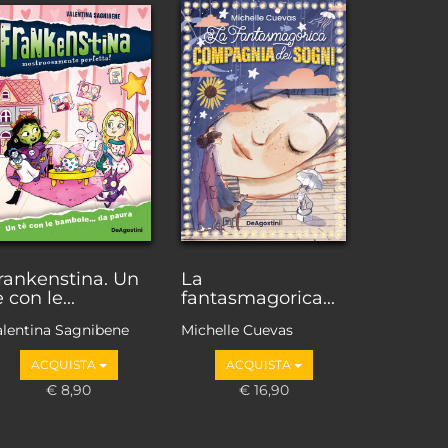
rankenstina. Un
La
è con le...
fantasmagorica...
alentina Sagnibene
Michelle Cuevas
ACQUISTA
ACQUISTA
€ 8,90
€ 16,90