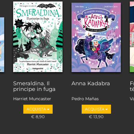
Smeraldina. Il
Anna Kadabra
F
principe in fuga
t
Harriet Muncaster
Pedro Mañas
V
ACQUISTA
ACQUISTA
€ 8,90
€ 13,90