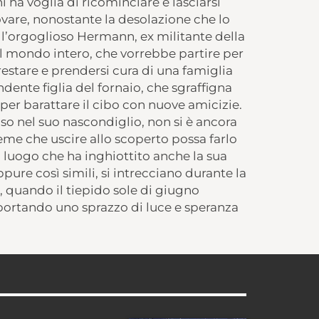
hi ha voglia di ricominciare e lasciarsi
rovare, nonostante la desolazione che lo
 l’orgoglioso Hermann, ex militante della
il mondo intero, che vorrebbe partire per
 restare e prendersi cura di una famiglia
ndente figlia del fornaio, che sgraffigna
per barattare il cibo con nuove amicizie.
iuso nel suo nascondiglio, non si è ancora
eme che uscire allo scoperto possa farlo
l luogo che ha inghiottito anche la sua
eppure così simili, si intrecciano durante la
, quando il tiepido sole di giugno
, portando uno sprazzo di luce e speranza