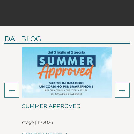
DAL BLOG
Previous
Ne
SUMMER APPROVED
stage | 1.7.2026