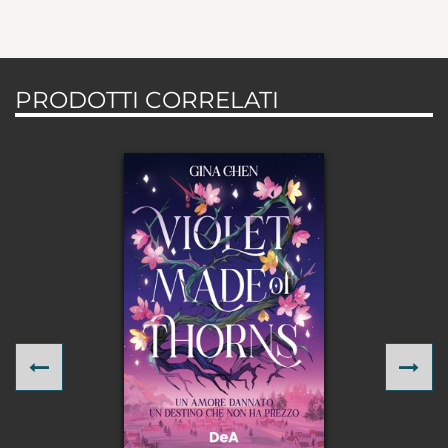
PRODOTTI CORRELATI
Previous
Ne