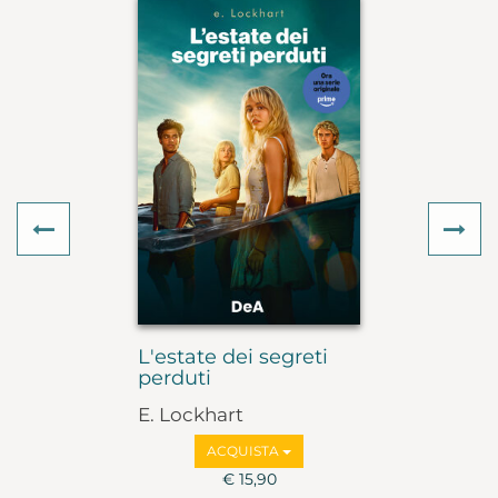
Previous
Ne
L'estate dei segreti
perduti
E. Lockhart
ACQUISTA
€ 15,90