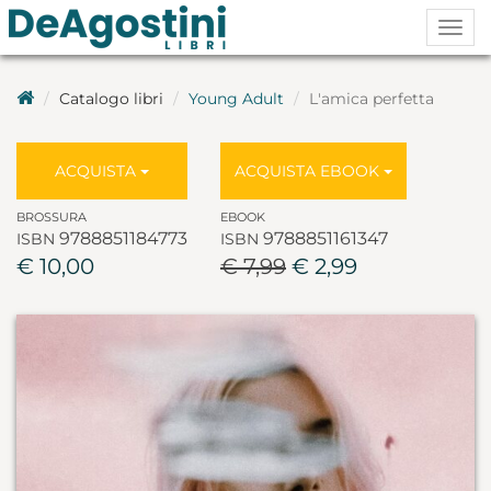
Togg
navig
Catalogo libri
Young Adult
L'amica perfetta
ACQUISTA
ACQUISTA EBOOK
BROSSURA
EBOOK
9788851184773
9788851161347
ISBN
ISBN
€ 10,00
€ 7,99
€ 2,99