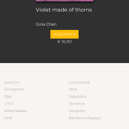
Violet made of thorns
Gina Chen
ACQUISTA
€ 16,90
MARCHI
CATEGORIE
De Agostini
Varia
DeA
Saggistica
UTET
Narrativa
ABraCadabra
Geografia
AMZ
Bambini e Ragazzi