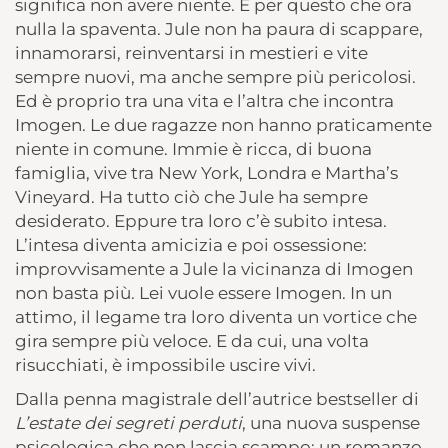
significa non avere niente. È per questo che ora
nulla la spaventa. Jule non ha paura di scappare,
innamorarsi, reinventarsi in mestieri e vite
sempre nuovi, ma anche sempre più pericolosi.
Ed è proprio tra una vita e l’altra che incontra
Imogen. Le due ragazze non hanno praticamente
niente in comune. Immie è ricca, di buona
famiglia, vive tra New York, Londra e Martha’s
Vineyard. Ha tutto ciò che Jule ha sempre
desiderato. Eppure tra loro c’è subito intesa.
L’intesa diventa amicizia e poi ossessione:
improvvisamente a Jule la vicinanza di Imogen
non basta più. Lei vuole essere Imogen. In un
attimo, il legame tra loro diventa un vortice che
gira sempre più veloce. E da cui, una volta
risucchiati, è impossibile uscire vivi.
Dalla penna magistrale dell’autrice bestseller di
L’estate dei segreti perduti
, una nuova suspense
psicologica che non lascia scampo: un romanzo