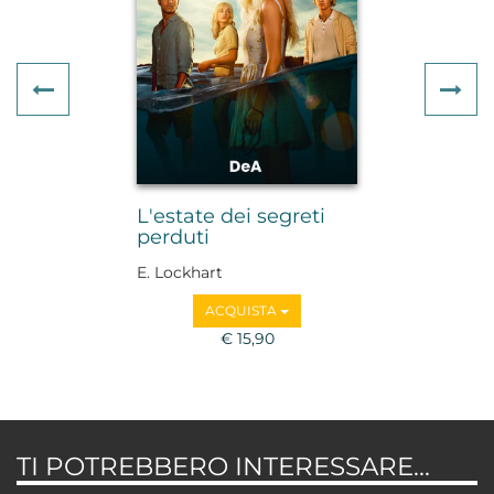
Previous
Ne
L'estate dei segreti
perduti
E. Lockhart
ACQUISTA
€ 15,90
TI POTREBBERO INTERESSARE...