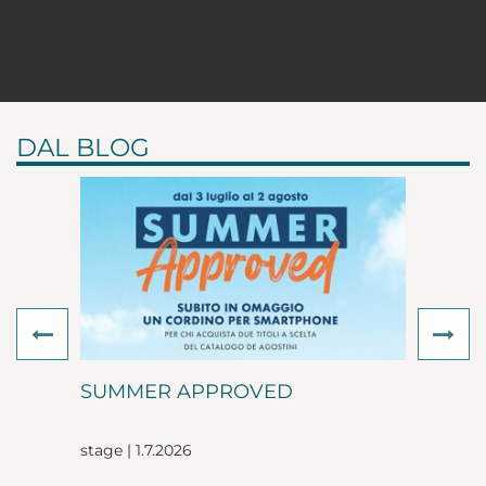
DAL BLOG
Previous
Ne
SUMMER APPROVED
stage | 1.7.2026