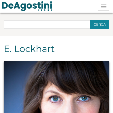
Togg
navig
CERCA
E. Lockhart