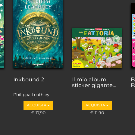
Inkbound 2
Il mio album
B
sticker gigante...
F
Philippa Leathley
ACQUISTA
ACQUISTA
€ 17,90
€ 11,90