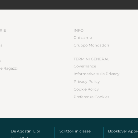
RIE
INFO
Chi siamo
ca
Gruppo Mondadori
a
TERMINI GENERALI
a
Governance
e Ragazzi
Informativa sulla Privacy
Privacy Policy
Cookie Policy
Preferenze Cookies
De Agostini Libri
Scrittori in classe
Booklover App