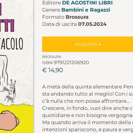
Editore
DE AGOSTINI LIBRI
Genere
Bambini e Ragazzi
Formato
Brossura
Data di uscita
07.05.2024
ACQUISTA
BROSSURA
9791221206920
ISBN
€ 14,90
A metà della quinta elementare Penn
sta andando tutto al meglio! Con i s
c’è nulla che non possa affrontare…
Crescere, in fondo, vuol dire anche co
quotidiane e non bisogna vergognars
Ma quando arriva il momento della re
intenzioni spariscono, e paura e ver