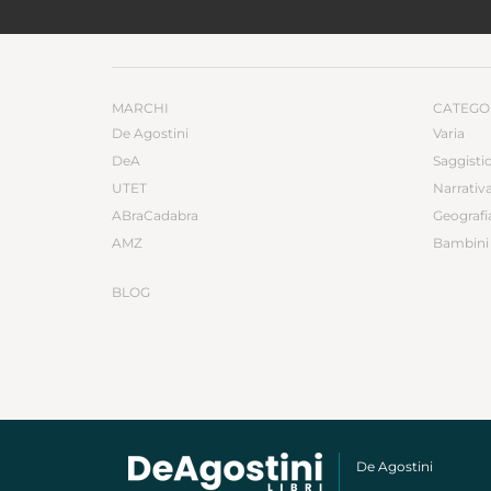
MARCHI
CATEGO
De Agostini
Varia
DeA
Saggisti
UTET
Narrativ
ABraCadabra
Geografi
AMZ
Bambini 
BLOG
De Agostini