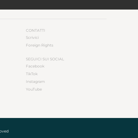
CONTATTI
Scrivici
Foreign Rights
SEGUICI SUI SOCIAL
Facebook
TikTok
Instagram
YouTube
roved