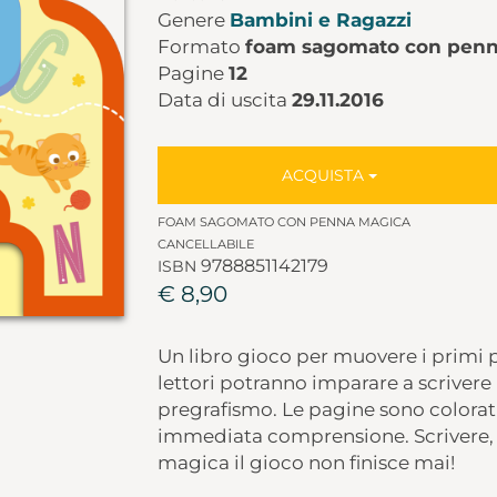
Genere
Bambini e Ragazzi
Formato
foam sagomato con penna
Pagine
12
Data di uscita
29.11.2016
ACQUISTA
FOAM SAGOMATO CON PENNA MAGICA
CANCELLABILE
9788851142179
ISBN
€ 8,90
Un libro gioco per muovere i primi pa
lettori potranno imparare a scrivere 
pregrafismo. Le pagine sono colorati
immediata comprensione. Scrivere, c
magica il gioco non finisce mai!