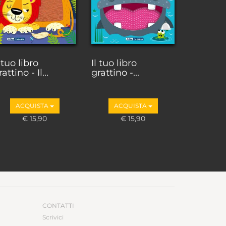
l tuo libro
Il tuo libro
attino - Il...
grattino -...
ACQUISTA
ACQUISTA
€ 15,90
€ 15,90
CONTATTI
Scrivici