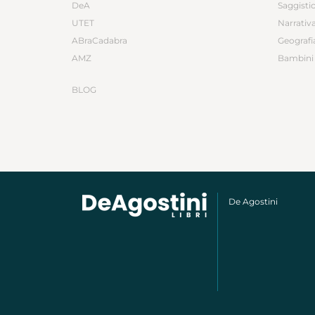
DeA
Saggisti
UTET
Narrativ
ABraCadabra
Geografi
AMZ
Bambini 
BLOG
De Agostini