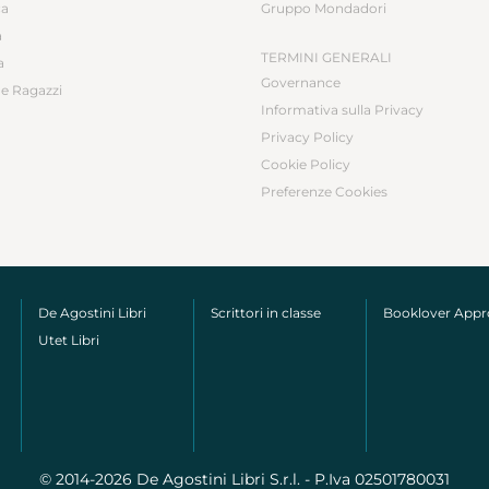
ca
Gruppo Mondadori
a
TERMINI GENERALI
a
Governance
e Ragazzi
Informativa sulla Privacy
Privacy Policy
Cookie Policy
Preferenze Cookies
De Agostini Libri
Scrittori in classe
Booklover App
Utet Libri
© 2014-2026 De Agostini Libri S.r.l. - P.Iva 02501780031