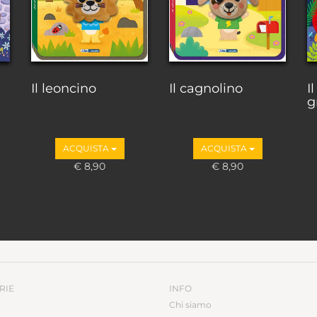
Il leoncino
Il cagnolino
I
gr
ACQUISTA
ACQUISTA
€ 8,90
€ 8,90
RIE
INFO
Chi siamo