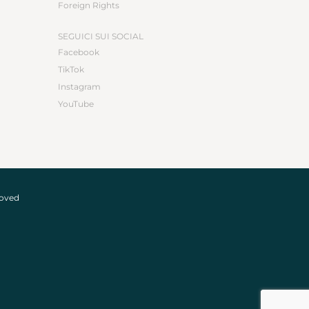
Foreign Rights
SEGUICI SUI SOCIAL
Facebook
TikTok
Instagram
YouTube
roved