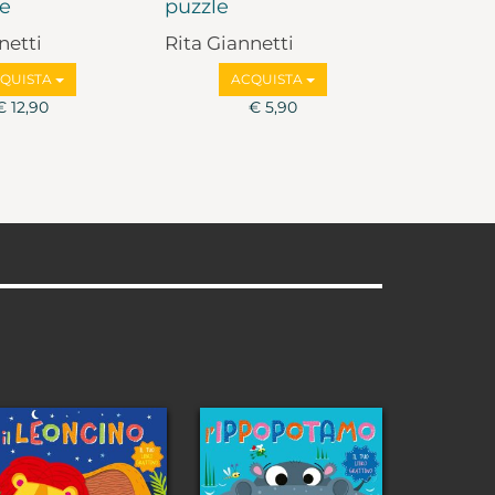
le
puzzle
netti
Rita Giannetti
QUISTA
ACQUISTA
€ 12,90
€ 5,90