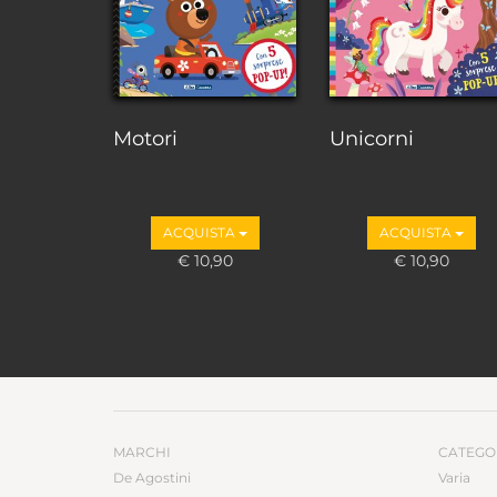
Motori
Unicorni
ACQUISTA
ACQUISTA
€ 10,90
€ 10,90
MARCHI
CATEGO
De Agostini
Varia