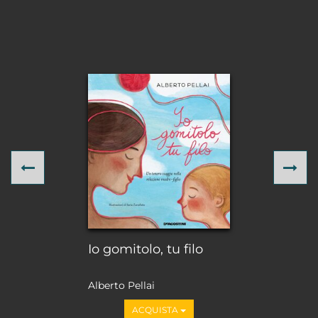
Previous
Ne
Io gomitolo, tu filo
Alberto Pellai
ACQUISTA