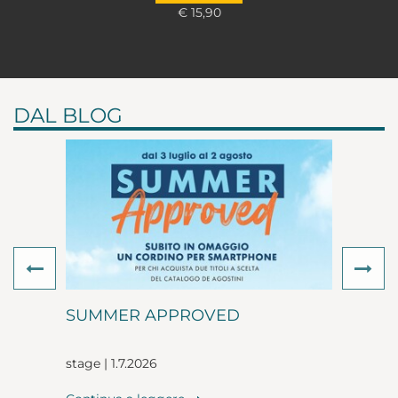
€ 15,90
DAL BLOG
Previous
Ne
SUMMER APPROVED
stage | 1.7.2026