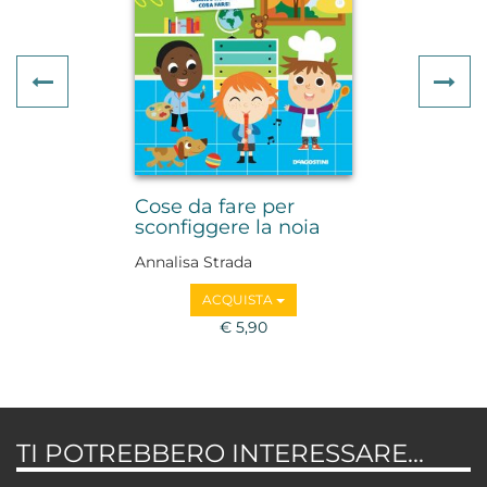
Previous
Ne
Cose da fare per
sconfiggere la noia
Annalisa Strada
ACQUISTA
€ 5,90
TI POTREBBERO INTERESSARE...