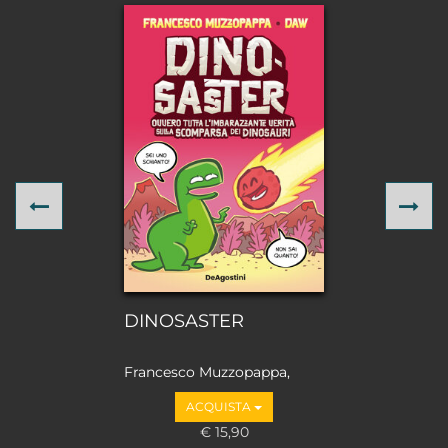
Previous
Ne
DINOSASTER
Francesco Muzzopappa,
Daw
ACQUISTA
€ 15,90