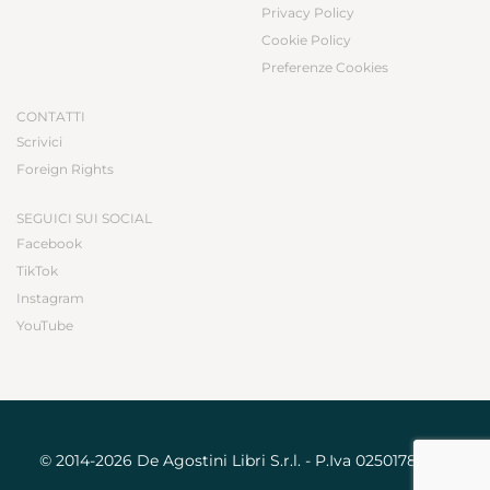
Privacy Policy
Cookie Policy
Preferenze Cookies
CONTATTI
Scrivici
Foreign Rights
SEGUICI SUI SOCIAL
Facebook
TikTok
Instagram
YouTube
© 2014-2026 De Agostini Libri S.r.l. - P.Iva 02501780031