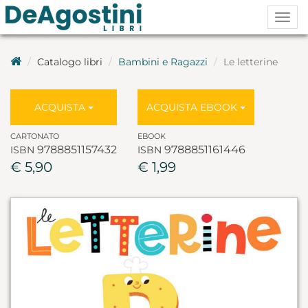
Togg
navig
Catalogo libri
Bambini e Ragazzi
Le letterine
ACQUISTA
ACQUISTA EBOOK
CARTONATO
EBOOK
9788851157432
9788851161446
ISBN
ISBN
€ 5,90
€ 1,99