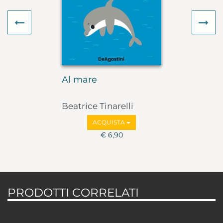
Previous
Ne
Al mare
Beatrice Tinarelli
ACQUISTA
€ 6,90
PRODOTTI CORRELATI