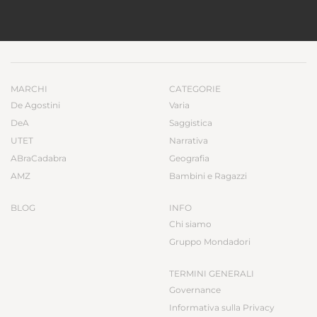
MARCHI
CATEGORIE
De Agostini
Varia
DeA
Saggistica
UTET
Narrativa
ABraCadabra
Geografia
AMZ
Bambini e Ragazzi
BLOG
INFO
Chi siamo
Gruppo Mondadori
TERMINI GENERALI
Governance
Informativa sulla Privacy