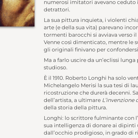
numerosi imitatori avevano ceduto 
detrattori.
La sua pittura inquieta, i violenti ch
arte (e della sua vita) parevano in
tormenti barocchi si avviava verso i
Venne così dimenticato, mentre le 
gli originali finivano per confonders
Ma a farlo uscire da un’eclissi lunga
studioso.
È il 1910. Roberto Longhi ha solo ve
Michelangelo Merisi la sua tesi di la
ricostruzione che durerà decenni. Sa
dell’artista, a ultimare
L’invenzione 
della storia della pittura.
Longhi: lo scrittore fulminante con l
sua intelligenza di donare ai dipinti
dall’occhio prodigioso, in grado di 