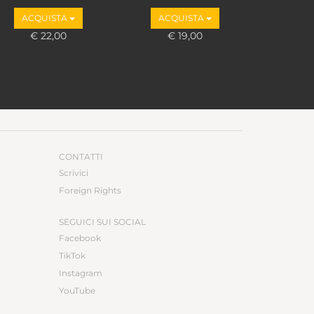
ACQUISTA
ACQUISTA
€ 22,00
€ 19,00
CONTATTI
Scrivici
Foreign Rights
SEGUICI SUI SOCIAL
Facebook
TikTok
Instagram
YouTube