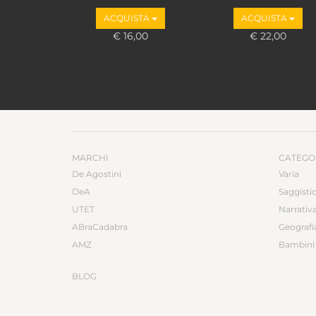
ACQUISTA
ACQUISTA
€ 16,00
€ 22,00
MARCHI
CATEGO
De Agostini
Varia
DeA
Saggisti
UTET
Narrativ
ABraCadabra
Geografi
AMZ
Bambini 
BLOG