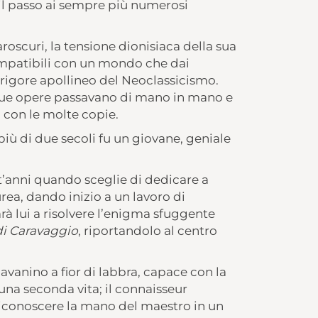
il passo ai sempre più numerosi
iaroscuri, la tensione dionisiaca della sua
compatibili con un mondo che dai
l rigore apollineo del Neoclassicismo.
sue opere passavano di mano in mano e
i con le molte copie.
 più di due secoli fu un giovane, geniale
nt’anni quando sceglie di dedicare a
urea, dando inizio a un lavoro di
rà lui a risolvere l’enigma sfuggente
di Caravaggio
, riportandolo al centro
’avanino a fior di labbra, capace con la
 una seconda vita; il connaisseur
riconoscere la mano del maestro in un