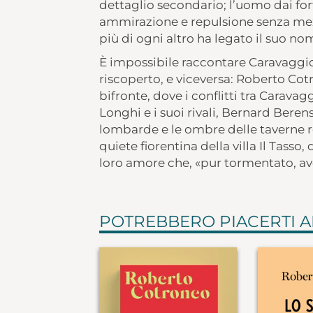
dettaglio secondario; l’uomo dai fort
ammirazione e repulsione senza mezz
più di ogni altro ha legato il suo no
È impossibile raccontare Caravaggio 
riscoperto, e viceversa: Roberto Cotr
bifronte, dove i conflitti tra Caravagg
Longhi e i suoi rivali, Bernard Beren
lombarde e le ombre delle taverne 
quiete fiorentina della villa Il Tasso
loro amore che, «pur tormentato, ave
POTREBBERO PIACERTI 