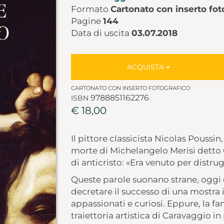
Formato
Cartonato con inserto fot
Pagine
144
Data di uscita
03.07.2018
ACQUISTA
CARTONATO CON INSERTO FOTOGRAFICO
9788851162276
ISBN
€ 18,00
Il pittore classicista Nicolas Poussi
morte di Michelangelo Merisi detto 
di anticristo: «Era venuto per distrug
Queste parole suonano strane, oggi 
decretare il successo di una mostra i
appassionati e curiosi. Eppure, la 
traiettoria artistica di Caravaggio in 