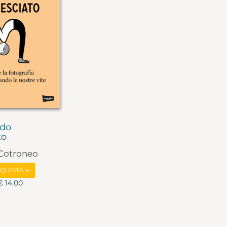
rdo
to
Cotroneo
QUISTA
€ 14,00