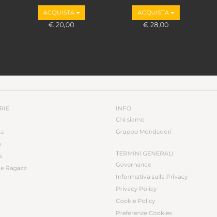
ACQUISTA
ACQUISTA
€ 20,00
€ 28,00
RIE
INFO
Chi siamo
ca
Gruppo Mondadori
a
TERMINI GENERALI
a
Governance
e Ragazzi
Informativa sulla Privacy
Privacy Policy
Cookie Policy
Preferenze Cookies