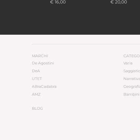
€ 16,00
€ 20,00
MARCHI
CATEGO
De Agostini
Varia
DeA
Saggisti
UTET
Narrativ
ABraCadabra
Geografi
AMZ
Bambini 
BLOG