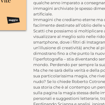
qualche anno imparato a consegnare vi
immagini archiviate (e spesso dime
artificiale.
Immagini che crediamo eterne ma che
facilmente destinate all’oblio delle v
Scatti che possiamo sì moltiplicare a
visualizzare al meglio solo nelle rid
smartphone, dove i filtri di Instagr
un’illusione di creatività) anche al 
dimostrano fino a che punto la nuova 
l’iperfotografia – stia diventando se
mondo. Perdendo per sempre la su
Ma che ne sarà della verità e della p
sua particolarissima magia, che rive
nudo? Se lo chiede Roberto Cotroneo 
sua storia che è al contempo un per
sulla pagina la magia stessa delle im
personali e suggestioni letterarie, 
Ferdinando Scianna e analisi, ispira