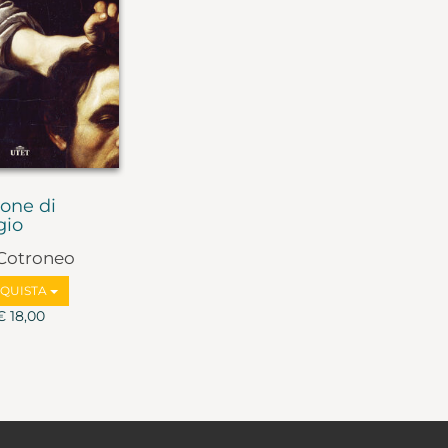
ione di
gio
Cotroneo
QUISTA
€ 18,00