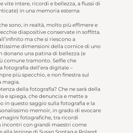
te intere, ricordi e bellezza, a flussi di
nticate) in una memoria esterna
 sono, in realtà, molto più effimere e
ecchie diapositive conservate in soffitta.
ll’infinito ma che si riescono a
ottissime dimensioni della cornice di uno
am donano una patina di bellezza (e
più comune tramonto. Selfie che
fotografia dell’era digitale –
mpre più specchio, e non finestra sul
a magia.
otenza della fotografia? Che ne sarà della
la e spiega, che denuncia e mette a
in questo saggio sulla fotografia e la
sonalissimo memoir, in grado di evocare
magini fotografiche, tra ricordi
tra incontri con grandi maestri come
te alla lezione di Susan Sontag e Roland