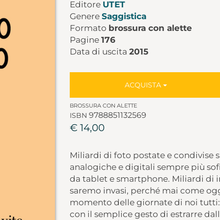
Editore
UTET
Genere
Saggistica
Formato
brossura con alette
Pagine
176
Data di uscita
2015
ACQUISTA
BROSSURA CON ALETTE
9788851132569
ISBN
€ 14,00
Miliardi di foto postate e condivise 
analogiche e digitali sempre più so
da tablet e smartphone. Miliardi di 
saremo invasi, perché mai come ogg
momento delle giornate di noi tutti:
con il semplice gesto di estrarre dal