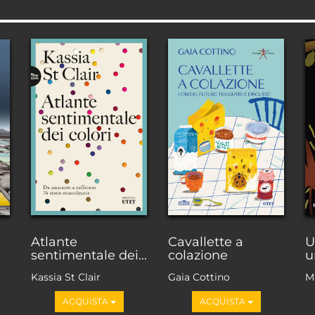
Atlante
Cavallette a
U
sentimentale dei...
colazione
u
Kassia St Clair
Gaia Cottino
M
F
ACQUISTA
ACQUISTA
F