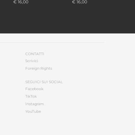
rbujani, Irene
€ 16,00
Terranova, Nicola
€ 16,00
orgna, Emanuela
Gardini, Caterina Soffici
orgnino, Ugo Morelli,
arco Paolini
CONTATTI
Scrivici
Foreign Rights
SEGUICI SUI SOCIAL
Facebook
TikTok
Instagram
YouTube