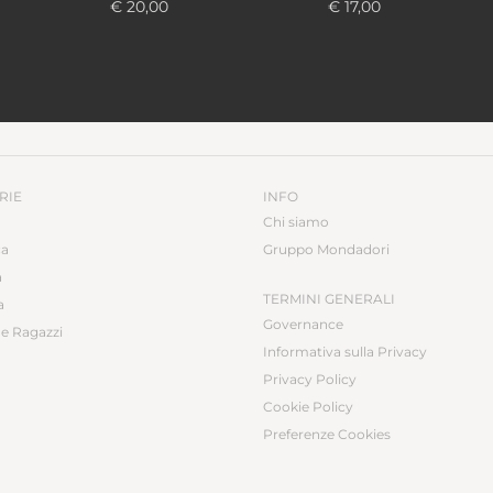
€ 20,00
€ 17,00
Ba
B
B
M
RIE
INFO
Chi siamo
ca
Gruppo Mondadori
a
TERMINI GENERALI
a
Governance
e Ragazzi
Informativa sulla Privacy
Privacy Policy
Cookie Policy
Preferenze Cookies