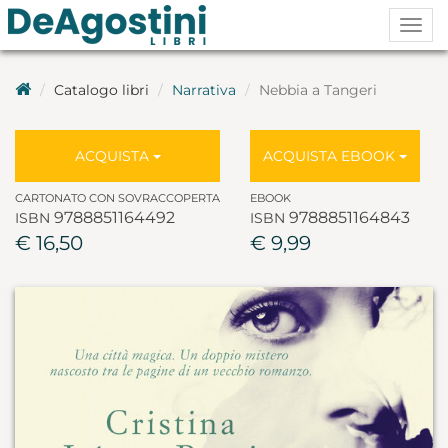
Togg
navig
Catalogo libri
Narrativa
Nebbia a Tangeri
ACQUISTA
ACQUISTA EBOOK
CARTONATO CON SOVRACCOPERTA
EBOOK
9788851164492
9788851164843
ISBN
ISBN
€ 16,50
€ 9,99