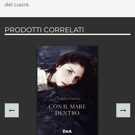
del cuore.
PRODOTTI CORRELATI
Previous
Ne