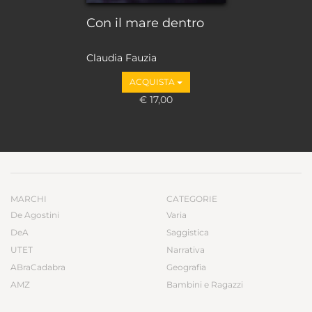
Con il mare dentro
Claudia Fauzia
ACQUISTA
€ 17,00
MARCHI
CATEGORIE
De Agostini
Varia
DeA
Saggistica
UTET
Narrativa
ABraCadabra
Geografia
AMZ
Bambini e Ragazzi