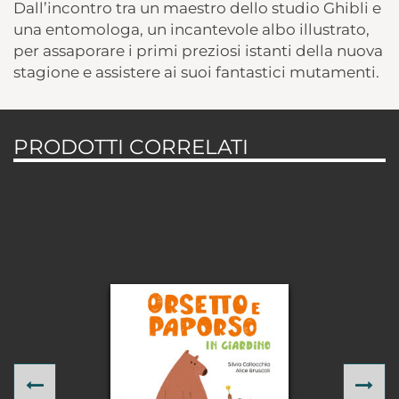
Dall’incontro tra un maestro dello studio Ghibli e
una entomologa, un incantevole albo illustrato,
per assaporare i primi preziosi istanti della nuova
stagione e assistere ai suoi fantastici mutamenti.
PRODOTTI CORRELATI
Previous
Ne