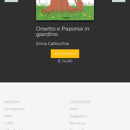
Orsetto e Paporso in
giardino
Silvia Callocchia
ACQUISTA
€ 14,90
MARCHI
CATEGORIE
De Agostini
Varia
DeA
Saggistica
UTET
Narrativa