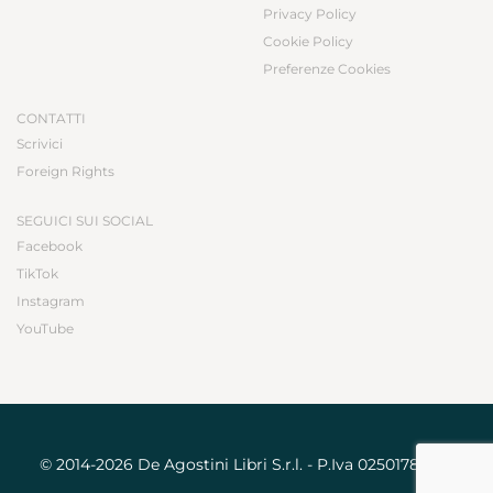
Privacy Policy
Cookie Policy
Preferenze Cookies
CONTATTI
Scrivici
Foreign Rights
SEGUICI SUI SOCIAL
Facebook
TikTok
Instagram
YouTube
© 2014-2026 De Agostini Libri S.r.l. - P.Iva 02501780031