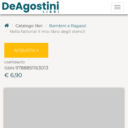
Togg
navig
Catalogo libri
Bambini e Ragazzi
Nella fattoria! Il mio libro degli stencil
ACQUISTA
CARTONATO
9788851163013
ISBN
€ 6,90