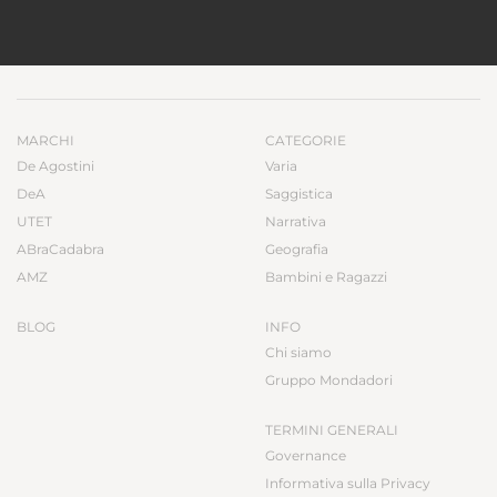
MARCHI
CATEGORIE
De Agostini
Varia
DeA
Saggistica
UTET
Narrativa
ABraCadabra
Geografia
AMZ
Bambini e Ragazzi
BLOG
INFO
Chi siamo
Gruppo Mondadori
TERMINI GENERALI
Governance
Informativa sulla Privacy