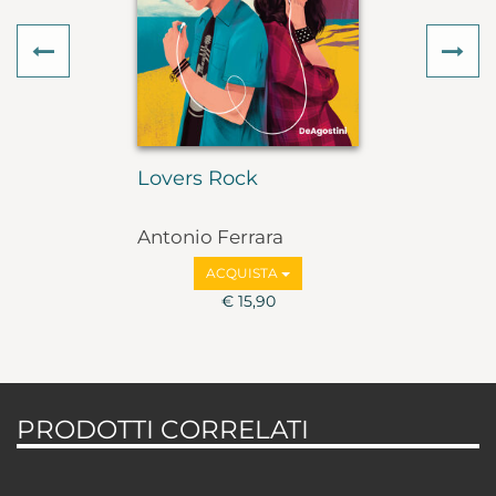
Previous
Ne
Lovers Rock
Antonio Ferrara
ACQUISTA
€ 15,90
PRODOTTI CORRELATI