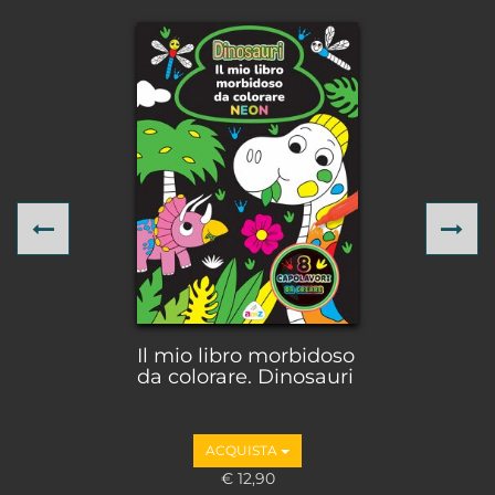
Previous
Ne
Il mio libro morbidoso
da colorare. Dinosauri
ACQUISTA
€ 12,90