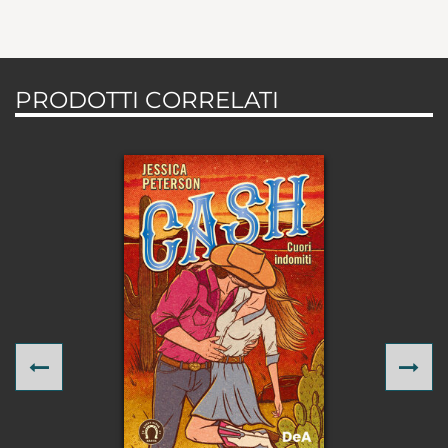
PRODOTTI CORRELATI
Previous
Ne