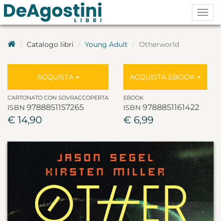
Togg
navig
Catalogo libri
Young Adult
Otherworld
ACQUISTA
ACQUISTA EBOOK
CARTONATO CON SOVRACCOPERTA
EBOOK
9788851157265
9788851161422
ISBN
ISBN
€ 14,90
€ 6,99