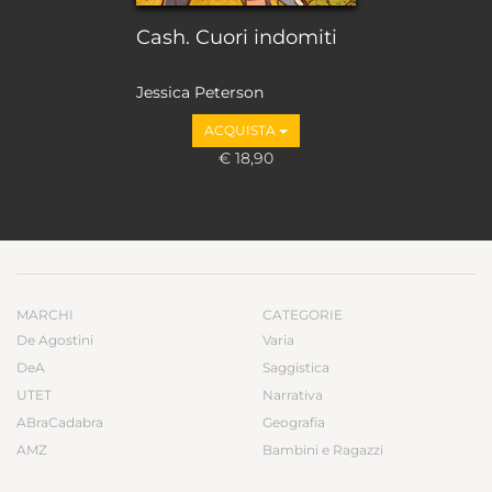
Cash. Cuori indomiti
Jessica Peterson
ACQUISTA
€ 18,90
MARCHI
CATEGORIE
De Agostini
Varia
DeA
Saggistica
UTET
Narrativa
ABraCadabra
Geografia
AMZ
Bambini e Ragazzi