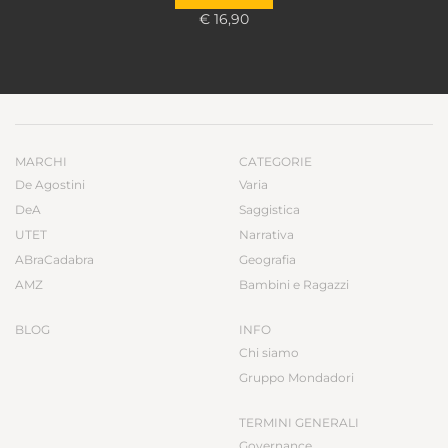
€ 16,90
MARCHI
CATEGORIE
De Agostini
Varia
DeA
Saggistica
UTET
Narrativa
ABraCadabra
Geografia
AMZ
Bambini e Ragazzi
BLOG
INFO
Chi siamo
Gruppo Mondadori
TERMINI GENERALI
Governance