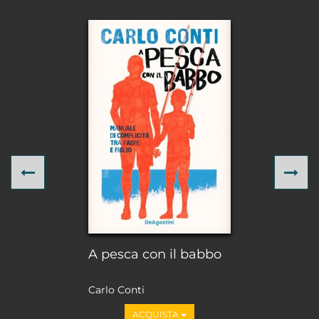
Previous
Ne
A pesca con il babbo
Carlo Conti
ACQUISTA