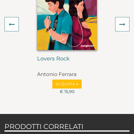
Previous
Ne
Lovers Rock
Antonio Ferrara
ACQUISTA
€ 15,90
PRODOTTI CORRELATI