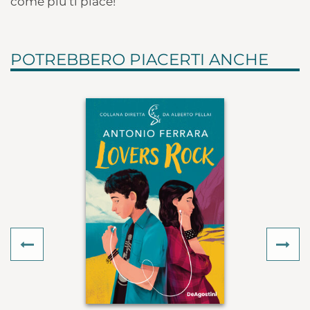
come più ti piace!
POTREBBERO PIACERTI ANCHE
Previous
Ne