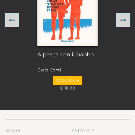
Previous
Ne
A pesca con il babbo
Carlo Conti
ACQUISTA
€ 16,90
MARCHI
CATEGORIE