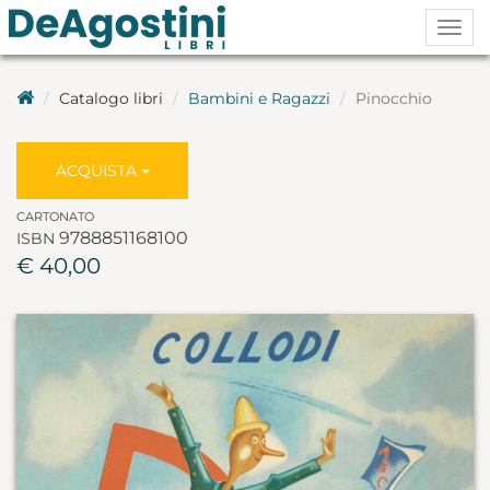
Togg
navig
Catalogo libri
Bambini e Ragazzi
Pinocchio
ACQUISTA
CARTONATO
9788851168100
ISBN
€ 40,00