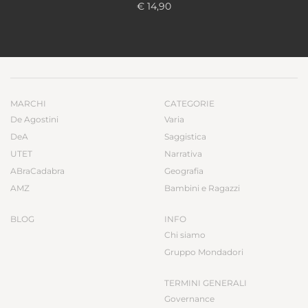
€ 14,90
MARCHI
CATEGORIE
De Agostini
Varia
DeA
Saggistica
UTET
Narrativa
ABraCadabra
Geografia
AMZ
Bambini e Ragazzi
BLOG
INFO
Chi siamo
Gruppo Mondadori
TERMINI GENERALI
Governance