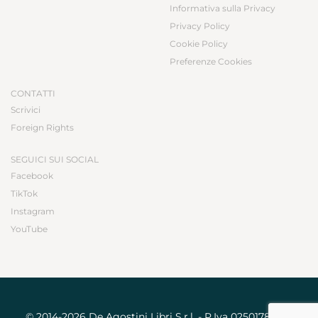
Informativa sulla Privacy
Privacy Policy
Cookie Policy
Preferenze Cookies
CONTATTI
Scrivici
Foreign Rights
SEGUICI SUI SOCIAL
Facebook
TikTok
Instagram
YouTube
© 2014-2026 De Agostini Libri S.r.l. - P.Iva 02501780031