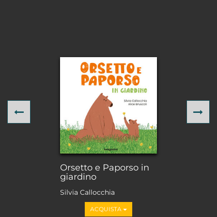
Previous
Ne
Orsetto e Paporso in
giardino
Silvia Callocchia
ACQUISTA