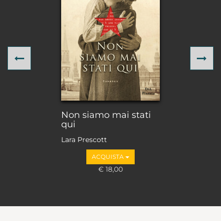
Previous
Ne
Non siamo mai stati
qui
Lara Prescott
ACQUISTA
€ 18,00