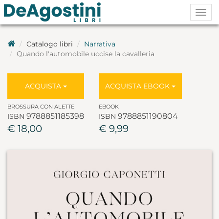
Togg
navig
Catalogo libri
Narrativa
Quando l'automobile uccise la cavalleria
ACQUISTA
ACQUISTA EBOOK
BROSSURA CON ALETTE
EBOOK
9788851185398
9788851190804
ISBN
ISBN
€ 18,00
€ 9,99